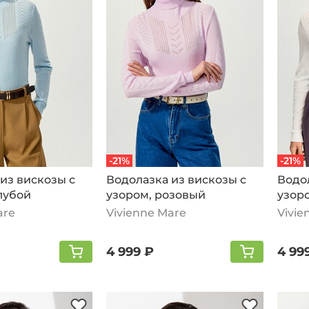
-21%
-21%
из вискозы с
Водолазка из вискозы с
Водол
лубой
узором, розовый
узор
are
Vivienne Mare
Vivie
4 999 ₽
4 99