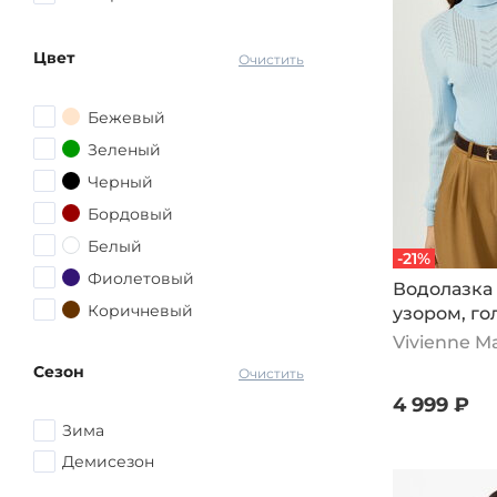
56
56-58
Цвет
Очистить
58
58-60
Бежевый
60
Зеленый
62
Черный
62-64
Бордовый
64-66
Белый
-21%
68-70
Фиолетовый
Водолазка 
72-74
Коричневый
узором, го
Vivienne M
Серый
Сезон
Красный
Очистить
4 999 ₽
Розовый
Зима
Желтый
Демисезон
Голубой