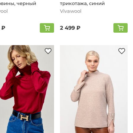
овины, черный
трикотажа, синий
ool
Vivawool
 ₽
2 499 ₽