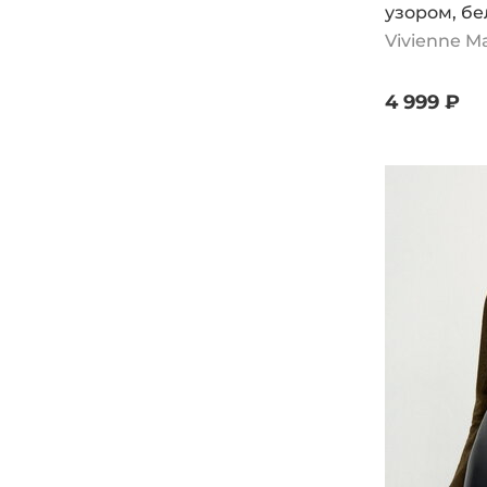
узором, б
Vivienne M
4 999 ₽