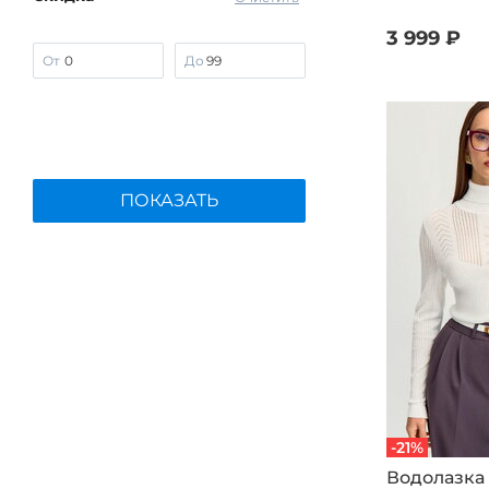
СКС
3 999 ₽
От
До
ПОКАЗАТЬ
-21%
Водолазка 