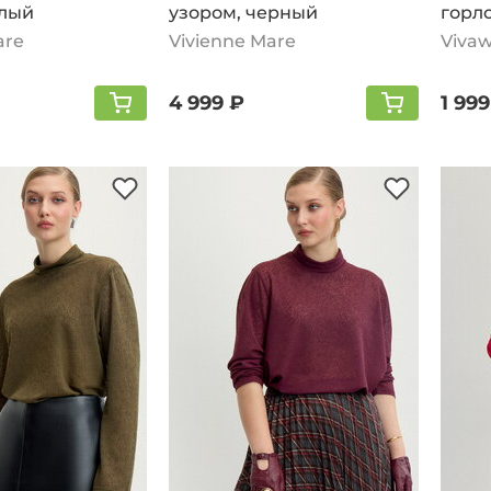
елый
узором, черный
горл
are
Vivienne Mare
Vivaw
4 999 ₽
1 999