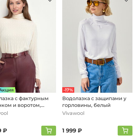
Aкция
-17%
лазка с фактурным
Водолазка с защипами у
нком и воротом,
горловины, белый
чный
ool
Vivawool
9 ₽
1 999 ₽