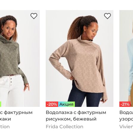
-20%
Aкция
-21%
 с фактурным
Водолазка с фактурным
Водол
хаки
рисунком, бежевый
узоро
ction
Frida Collection
Vivie