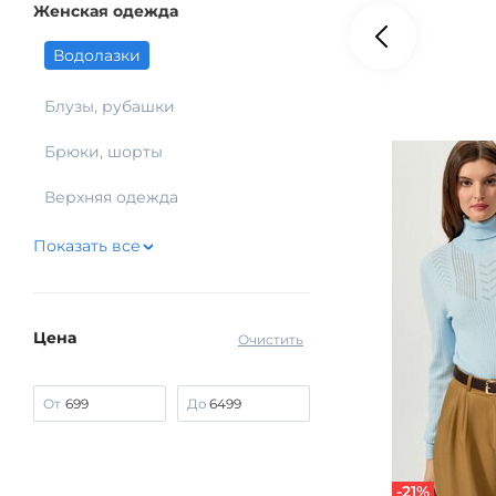
Женская одежда
Водолазки
Блузы, рубашки
Брюки, шорты
Верхняя одежда
Показать все
Цена
Очистить
От
До
-21%