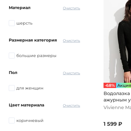
Оранжевый
Материал
Очистить
Синий
другой
шерсть
Размерная категория
Очистить
большие размеры
Пол
Очистить
-68%
Aкци
для женщин
Водолазка 
ажурным у
Цвет материала
Очистить
Vivienne M
коричневый
1 599 ₽