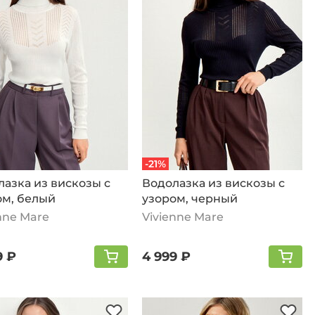
-21%
азка из вискозы с
Водолазка из вискозы с
ом, белый
узором, черный
nne Mare
Vivienne Mare
9 ₽
4 999 ₽