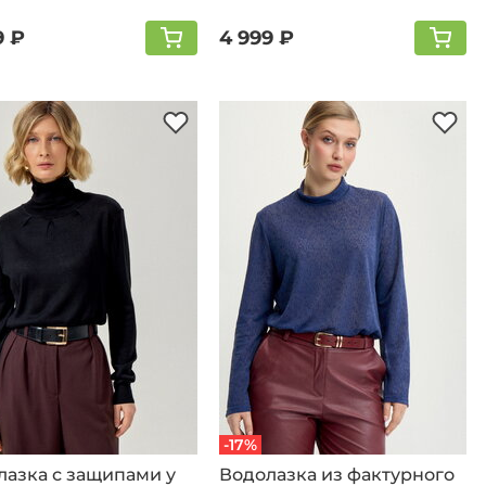
9 ₽
4 999 ₽
-17%
лазка с защипами у
Водолазка из фактурного