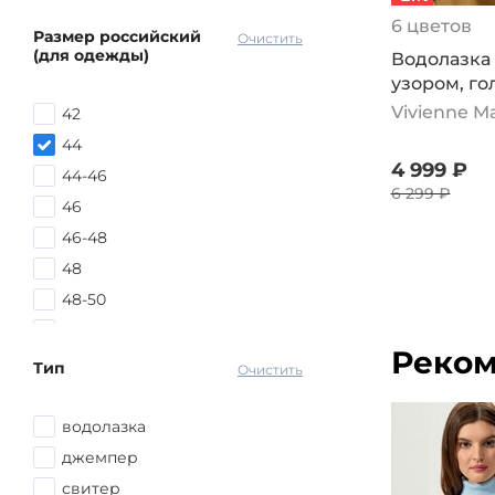
6 цветов
Размер российский
Очистить
(для одежды)
Водолазка 
узором, го
Vivienne M
42
44
4 999 ₽
44-46
6 299 ₽
46
46-48
48
48-50
50
Реком
50-52
Тип
Очистить
52
52-54
водолазка
54
джемпер
54-56
свитер