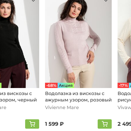
я
-68%
Aкция
-17%
из вискозы с
Водолазка из вискозы с
Водо
зором, черный
ажурным узором, розовый
рису
моло
are
Vivienne Mare
Vivaw
1 599 ₽
2 49