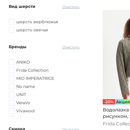
Вид шерсти
Очистить
шерсть верблюжья
шерсть овечья
Бренды
Очистить
ANIKO
Frida Collection
MIO IMPERATRICE
No name
UNIT
-20%
Aкция
VeraVo
Водолазка
Vivawool
рисунком, 
Vivienne Mare
Frida Colle
ZORY
Скидка
Очистить