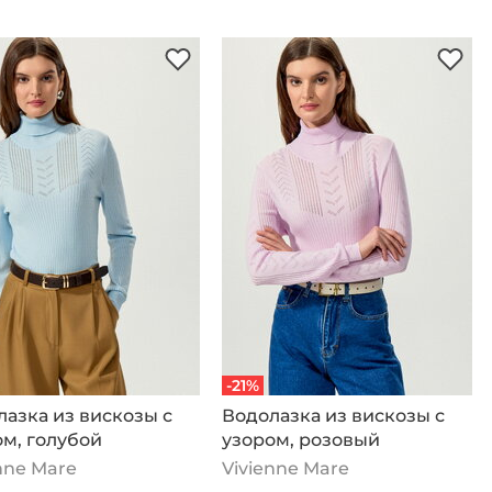
-21%
азка из вискозы с
Водолазка из вискозы с
м, голубой
узором, розовый
nne Mare
Vivienne Mare