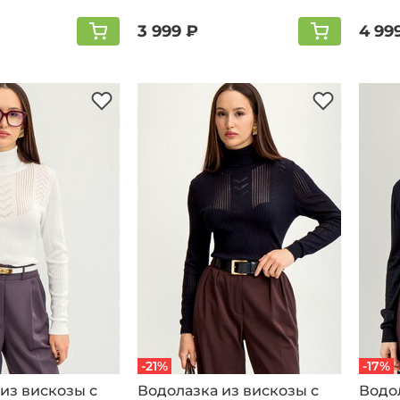
3 999 ₽
4 99
-21%
-17%
из вискозы с
Водолазка из вискозы с
Водо