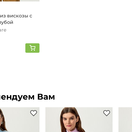
из вискозы с
лубой
are
ендуем Вам