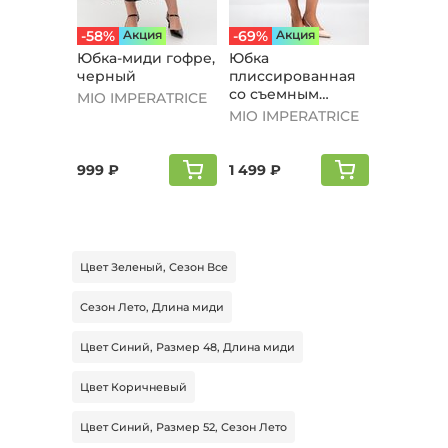
-58%
Aкция
-69%
Aкция
Юбка-миди гофре,
Юбка
черный
плиссированная
со съемным
MIO IMPERATRICE
поясом, черный
MIO IMPERATRICE
999 ₽
1 499 ₽
Цвет Зеленый, Сезон Все
Сезон Лето, Длина миди
Цвет Синий, Размер 48, Длина миди
Цвет Коричневый
Цвет Синий, Размер 52, Сезон Лето