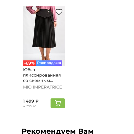
-69%
Распродажа
Юбка
плиссированная
со съемным
поясом, черный
MIO IMPERATRICE
1 499 ₽
4 799 ₽
Рекомендуем Вам