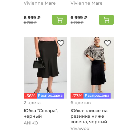
черный
черный
Vivienne Mare
Vivienne Mare
6 999 ₽
6 999 ₽
8 799 ₽
8 799 ₽
-56%
Распродажа
-73%
Распродажа
2 цвета
6 цветов
Юбка "Севара",
Юбка-плиссе на
черный
резинке ниже
колена, черный
ANIKO
Vivawool