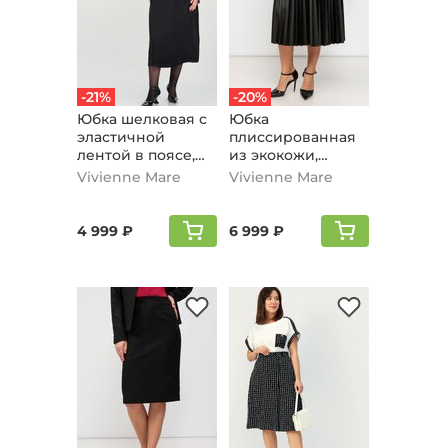
-21%
-20%
Юбка шелковая с
Юбка
эластичной
плиссированная
лентой в поясе,
из экокожи,
черный
черный
Vivienne Mare
Vivienne Mare
4 999 ₽
6 999 ₽