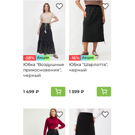
-58%
Aкция
-16%
Aкция
Юбка "Воздушные
Юбка "Шарлотта",
прикосновения",
черный
черный
1 499 ₽
1 599 ₽