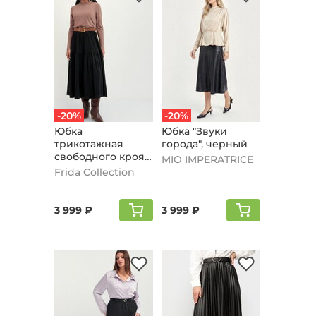
-20%
-20%
Юбка
Юбка "Звуки
трикотажная
города", черный
свободного кроя
MIO IMPERATRICE
на резинке,
Frida Collection
черный
3 999 ₽
3 999 ₽