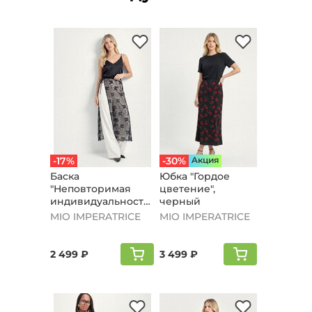
-17%
-30%
Aкция
Баска
Юбка "Гордое
"Неповторимая
цветение",
индивидуальность",
черный
черный
MIO IMPERATRICE
MIO IMPERATRICE
2 499 ₽
3 499 ₽