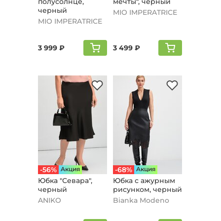
полусолнце,
мечты", черный
черный
MIO IMPERATRICE
MIO IMPERATRICE
3 999 ₽
3 499 ₽
-56%
Aкция
-68%
Aкция
Юбка "Севара",
Юбка с ажурным
черный
рисунком, черный
ANIKO
Bianka Modeno