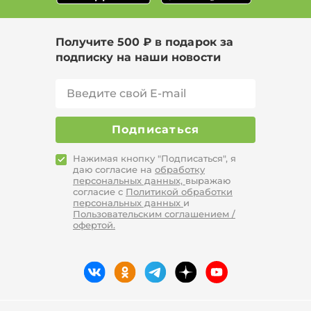
Размер 60, Сезон Лето, Длина миди
Получите 500 ₽ в подарок за
Цвет Фиолетовый, Размер 54-56, Сезон
подписку на наши новости
Демисезон
Подписаться
Нажимая кнопку "Подписаться", я
даю согласие на
обработку
персональных данных,
выражаю
согласие с
Политикой обработки
персональных данных
и
Пользовательским соглашением /
офертой.