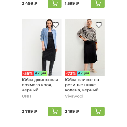
2 499 ₽
1 599 ₽
-56%
Aкция
-73%
Aкция
Юбка джинсовая
Юбка-плиссе на
прямого кроя,
резинке ниже
черный
колена, черный
UNIT
Vivawool
2 799 ₽
2 199 ₽