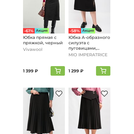
-61%
Aкция
-58%
Aкция
Юбка прямая с
Юбка А-образного
пряжкой, черный
силуэта с
пуговицами,
Vivawool
черный
MIO IMPERATRICE
1 399 ₽
1 299 ₽