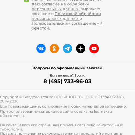
даю согласие на
обработку
персональных данных,
выражаю
согласие с
Политикой обработки
персональных данных
и
Пользовательским соглашением /
офертой.
Вопросы по оформленным заказам
Есть вопросы? Звони:
8 (495) 733-96-03
Copyright © Владелец сайта ООО «
ШОП ТВ
» (ОГРН 5117746036128),
2014-2026.
Все права защищены, копирование любых материалов запрещено.
При использовании материалов сайта ссылка на leomax.ru
обязательна.
На сайте (и всех его страницах) применяются рекомендательные
технологии.
Правила применения рекомендательных технологий и контакты