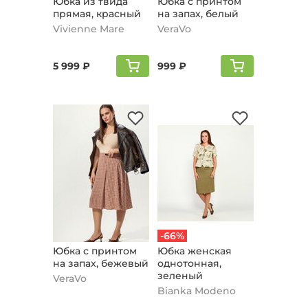
Юбка из твида
Юбка с принтом
прямая, красный
на запах, белый
Vivienne Mare
VeraVo
5 999 ₽
999 ₽
-66%
Юбка с принтом
Юбка женская
на запах, бежевый
однотонная,
зеленый
VeraVo
Bianka Modeno