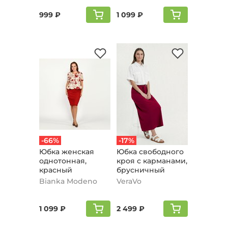
999 ₽
1 099 ₽
-66%
-17%
Юбка женская
Юбка свободного
однотонная,
кроя с карманами,
красный
брусничный
Bianka Modeno
VeraVo
1 099 ₽
2 499 ₽