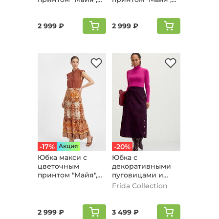
розовый
зеленый
2 999 ₽
2 999 ₽
-17%
Aкция
-20%
Юбка макси с
Юбка с
цветочным
декоративными
принтом "Майя",
пуговицами и
коричневый
клапаном,
Frida Collection
баклажановый
2 999 ₽
3 499 ₽