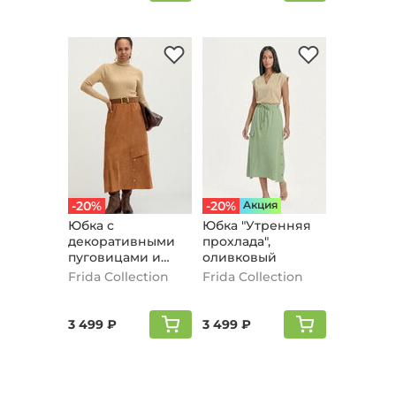
-20%
-20%
Aкция
Юбка с
Юбка "Утренняя
декоративными
прохлада",
пуговицами и
оливковый
клапаном,
Frida Collection
Frida Collection
коричневый
3 499 ₽
3 499 ₽