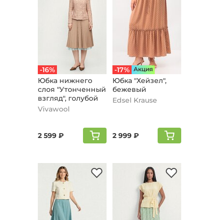
-16%
-17%
Aкция
Юбка нижнего
Юбка "Хейзел",
слоя "Утонченный
бежевый
взгляд", голубой
Edsel Krause
Vivawool
2 599 ₽
2 999 ₽