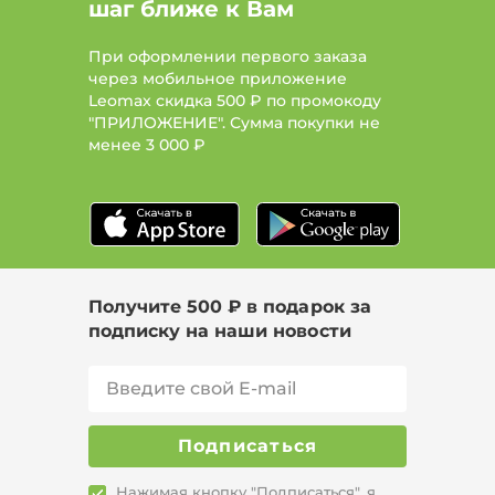
шаг ближе к Вам
Размер 52, Длина макси
При оформлении первого заказа
Размер 58, Сезон Все, Длина миди
через мобильное приложение
Leomax скидка 500 ₽ по промокоду
Размер 54-56, Сезон Демисезон, Длина макси
"ПРИЛОЖЕНИЕ". Сумма покупки не
менее
3 000 ₽
Размер 66-68, Сезон Лето
Цвет Бордовый, Размер 64-66, Сезон
Демисезон
Получите 500 ₽ в подарок за
подписку на наши новости
Подписаться
Нажимая кнопку "Подписаться", я