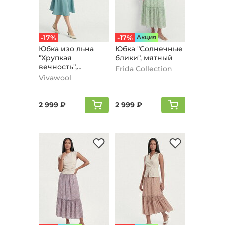
-17%
-17%
Aкция
Юбка изо льна
Юбка "Солнечные
"Хрупкая
блики", мятный
вечность",
Frida Collection
голубой
Vivawool
2 999 ₽
2 999 ₽