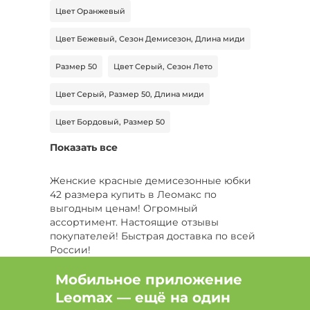
Цвет Оранжевый
Цвет Бежевый, Сезон Демисезон, Длина миди
Размер 50
Цвет Серый, Сезон Лето
Цвет Серый, Размер 50, Длина миди
Цвет Бордовый, Размер 50
Показать все
Цвет Розовый, Модель прямая модель, Вид
застежки без застежки
Женские красные демисезонные юбки
Цвет Коричневый, Размер 50
42 размера купить в Леомакс по
выгодным ценам! Огромный
Материал хлопок
Размер 62, Длина миди
ассортимент. Настоящие отзывы
покупателей! Быстрая доставка по всей
Цвет Зеленый, Размер 42, Длина миди
России!
Цвет Серый, Размер 44, Сезон Лето
Мобильное приложение
Leomax — ещё на один
Цвет Зеленый, Размер 48, Сезон Лето