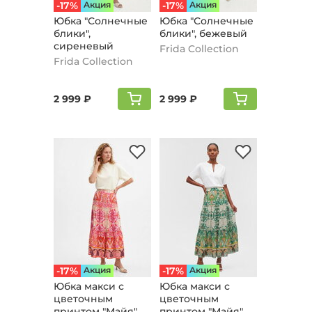
-17%
Aкция
-17%
Aкция
Юбка "Солнечные
Юбка "Солнечные
блики",
блики", бежевый
сиреневый
Frida Collection
Frida Collection
2 999 ₽
2 999 ₽
-17%
Aкция
-17%
Aкция
Юбка макси с
Юбка макси с
цветочным
цветочным
принтом "Майя",
принтом "Майя",