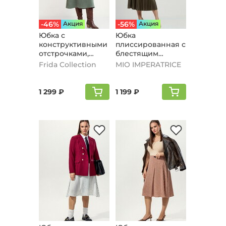
-46%
Aкция
-56%
Aкция
Юбка с
Юбка
конструктивными
плиссированная с
отстрочками,
блестящим
оливковый
напылением, хаки
Frida Collection
MIO IMPERATRICE
1 299 ₽
1 199 ₽