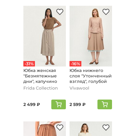
-31%
-16%
Юбка женская
Юбка нижнего
"Безмятежные
слоя "Утонченный
дни", капучино
взгляд", голубой
Frida Collection
Vivawool
2 499 ₽
2 599 ₽