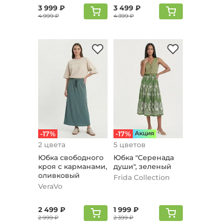
3 999 ₽
3 499 ₽
4 999 ₽
4 399 ₽
-17%
-17%
Aкция
2 цвета
5 цветов
Юбка свободного
Юбка "Серенада
кроя с карманами,
души", зеленый
оливковый
Frida Collection
VeraVo
2 499 ₽
1 999 ₽
2 999 ₽
2 399 ₽