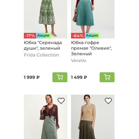
-17%
Aкция
-64%
Aкция
Юбка "Серенада
Юбка-гофре
души", зеленый
прямая "Оливия",
Зеленый
Frida Collection
VeraVo
1 999 ₽
1 499 ₽