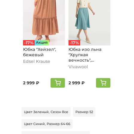
-17%
Aкция
-17%
Юбка "Хейзел",
Юбка изо льна
бежевый
"Хрупкая
вечность",
Edsel Krause
голубой
Vivawool
2 999 ₽
2 999 ₽
Цвет Зеленый, Сезон Все
Размер 52
Цвет Синий, Размер 64-66