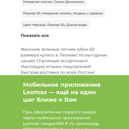
Материал хлопок, Сезон Демисезон
Размер 50, Материал хлопок, Модель с запахом
Цвет Черный, Размер 50, Длина миди
Показать все
Размер 56, Сезон Зима
Размер 46, Сезон Демисезон, Длина макси
Женские зеленые летние юбки 60
размера купить в Леомакс по выгодным
Цвет Бордовый, Размер 50, Сезон Демисезон
ценам! Огромный ассортимент.
Настоящие отзывы покупателей!
Цвет Синий, Размер 42, Длина миди
Быстрая доставка по всей России!
Цвет Бежевый, Размер 56, Сезон Демисезон
Мобильное приложение
Leomax — ещё на один
Цвет Белый, Размер 56
шаг ближе к Вам
Цвет Розовый, Размер 42, Сезон Все
При оформлении первого заказа
Цвет Черный, Сезон Все, Длина миди
через мобильное приложение
Leomax скидка 500 ₽ по промокоду
Цвет Бежевый, Размер 60, Сезон Лето