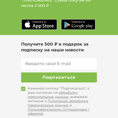
"ПРИЛОЖЕНИЕ". Сумма покупки не
менее
3 000 ₽
Цвет Серый, Размер 50, Сезон Все
Размер 48, Сезон Лето, Длина макси
Цвет Бежевый, Размер 50-52
Получите 500 ₽ в подарок за
подписку на наши новости
Подписаться
Нажимая кнопку "Подписаться", я
даю согласие на
обработку
персональных данных,
выражаю
согласие с
Политикой обработки
персональных данных
и
Пользовательским соглашением /
офертой.