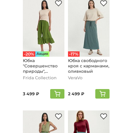
-20%
Aкция
-17%
Юбка
Юбка свободного
"Совершенство
кроя с карманами,
природы",
оливковый
зеленый
Frida Collection
VeraVo
3 499 ₽
2 499 ₽