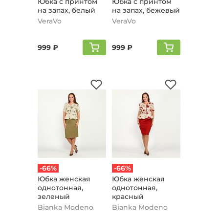
Юбка с принтом
Юбка с принтом
на запах, белый
на запах, бежевый
VeraVo
VeraVo
999 ₽
999 ₽
-66%
-66%
Юбка женская
Юбка женская
однотонная,
однотонная,
зеленый
красный
Bianka Modeno
Bianka Modeno