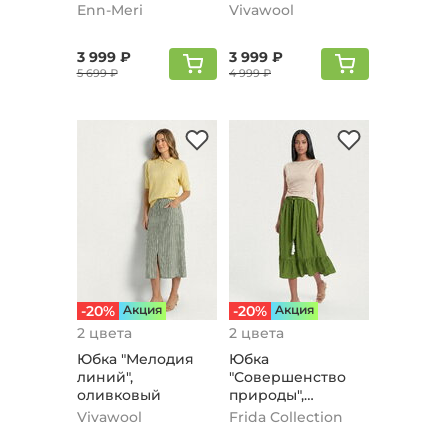
Enn-Meri
Vivawool
3 999 ₽
3 999 ₽
5 699 ₽
4 999 ₽
-20%
Aкция
-20%
Aкция
2 цвета
2 цвета
Юбка "Мелодия
Юбка
линий",
"Совершенство
оливковый
природы",
зеленый
Vivawool
Frida Collection