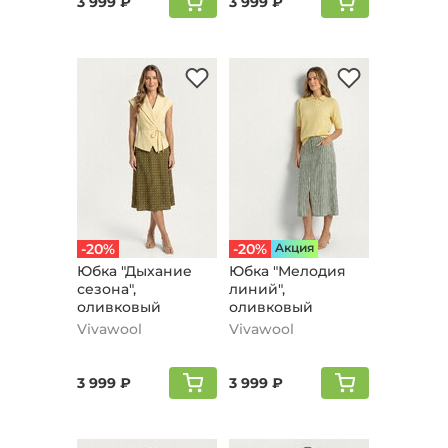
3 999 ₽
3 999 ₽
-20%
-20%
Aкция
Юбка "Дыхание
Юбка "Мелодия
сезона",
линий",
оливковый
оливковый
Vivawool
Vivawool
3 999 ₽
3 999 ₽