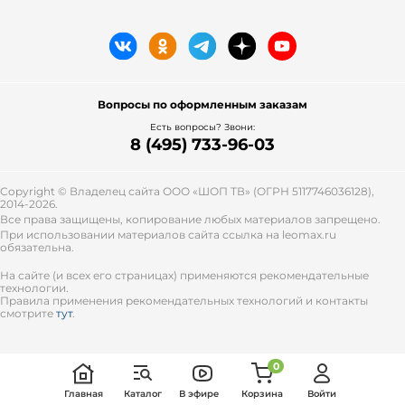
Вопросы по оформленным заказам
Есть вопросы? Звони:
8 (495) 733-96-03
Copyright © Владелец сайта ООО «
ШОП ТВ
» (ОГРН 5117746036128),
2014-2026.
Все права защищены, копирование любых материалов запрещено.
При использовании материалов сайта ссылка на leomax.ru
обязательна.
На сайте (и всех его страницах) применяются рекомендательные
технологии.
Правила применения рекомендательных технологий и контакты
смотрите
тут
.
0
Главная
Каталог
В эфире
Корзина
Войти