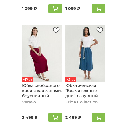
1 099 ₽
1 099 ₽
-17%
-31%
Юбка свободного
Юбка женская
кроя с карманами,
"Безмятежные
брусничный
дни", лазурный
VeraVo
Frida Collection
2 499 ₽
2 499 ₽