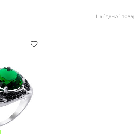
Найдено 1 това
я