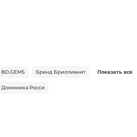
 BO.GEMS
Бренд Бриллианит
Показать все
 Доминика Росси
enavi
Бренд Красная пресня
нд Серебряная Венеция