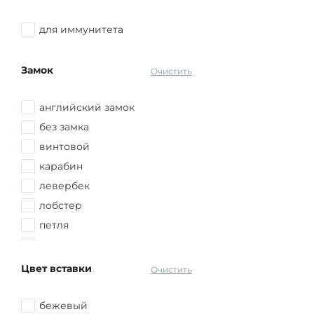
коралл
кошачий глаз
для иммунитета
кристаллы
марказит
Замок
Очистить
оникс
перламутр
английский замок
стекло ювелирное
без замка
султанит
винтовой
фианит
карабин
янтарь
левербек
лобстер
петля
продевка
шпрингельный
Цвет вставки
Очистить
бежевый