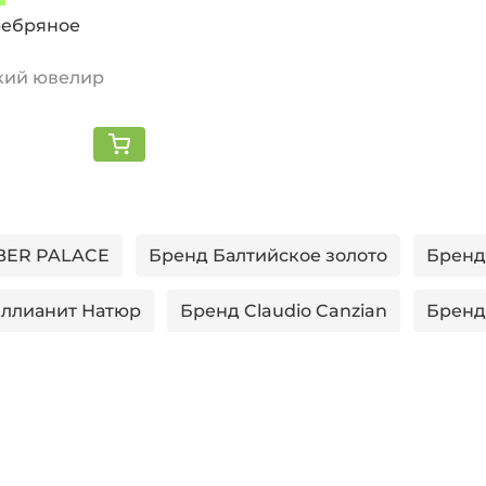
ребряное
кий ювелир
BER PALACE
Бренд Балтийское золото
Бренд
ллианит Натюр
Бренд Claudio Canzian
Бренд
ет Ювелирный завод
Бренд GoldLine
Бренд J
a Muzio
Бренд Nouvelle
Бренд Redox
Бре
ребряный Дом
Бренд SOKOLOV
Бренд ТБР