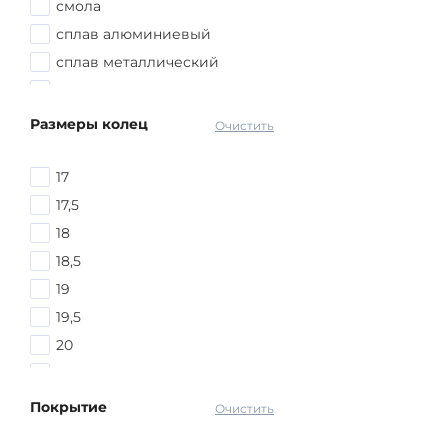
смола
сплав алюминиевый
сплав металлический
сталь
ювелирный сплав
Размеры колец
Очистить
ювелирный трос
17
17,5
18
18,5
19
19,5
20
20,5
21
Покрытие
Очистить
21,5