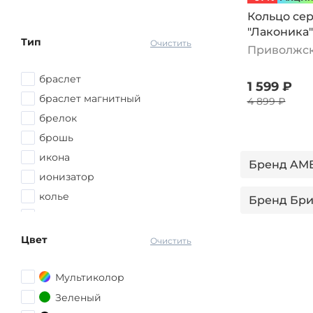
Кольцо се
"Лаконика"
Тип
Очистить
Приволжс
браслет
1 599 ₽
браслет магнитный
4 899 ₽
брелок
брошь
икона
Бренд AM
ионизатор
колье
Бренд Бри
кольцо
набор украшений
Бренд Эст
Цвет
Очистить
ожерелье
Бренд Mari
подвеска
Мультиколор
подсвечник
Зеленый
Бренд Се