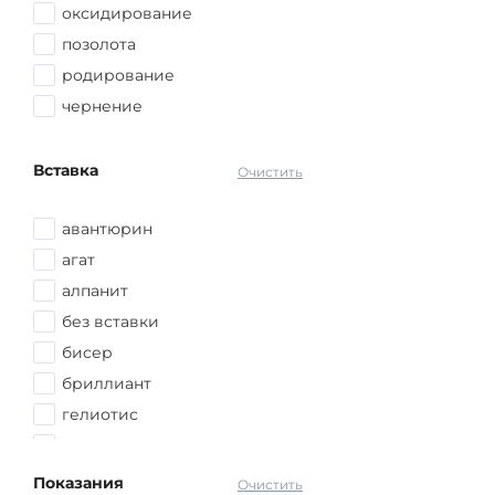
оксидирование
позолота
родирование
чернение
Вставка
Очистить
авантюрин
агат
алпанит
без вставки
бисер
бриллиант
гелиотис
жемчуг
кварц
Показания
Очистить