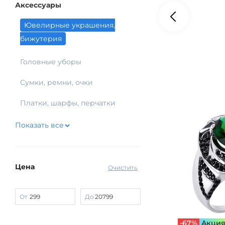
Аксессуары
Ювелирные украшения,
бижутерия
Головные уборы
Сумки, ремни, очки
Платки, шарфы, перчатки
Показать все
Цена
Очистить
От
До
-67%
Aкци