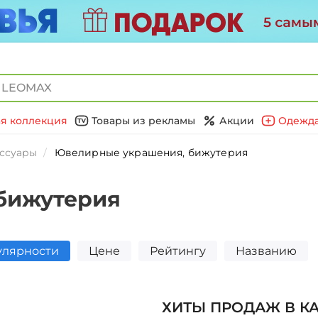
я коллекция
Товары из рекламы
Акции
Одежда
ссуары
Ювелирные украшения, бижутерия
бижутерия
улярности
Цене
Рейтингу
Названию
ХИТЫ ПРОДАЖ В К