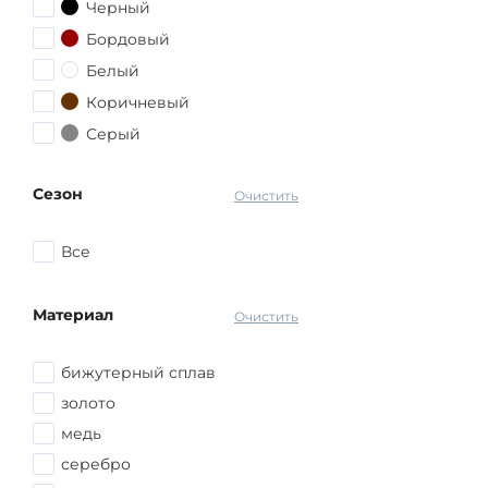
серьги
Черный
цепь
Бордовый
Белый
Коричневый
Серый
Красный
Сезон
Розовый
Очистить
Желтый
Все
Голубой
Оранжевый
Материал
Очистить
Синий
другой
бижутерный сплав
золото
медь
серебро