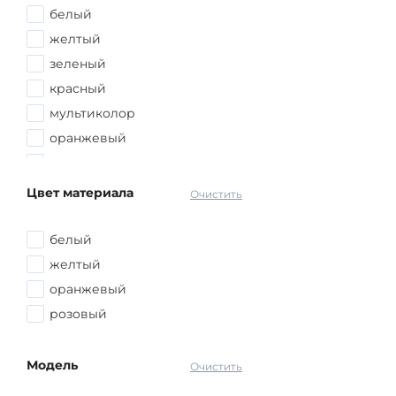
белый
желтый
зеленый
красный
мультиколор
оранжевый
перламутровый
прозрачный
Цвет материала
Очистить
розовый
серый
белый
синий
желтый
черный
оранжевый
розовый
Модель
Очистить