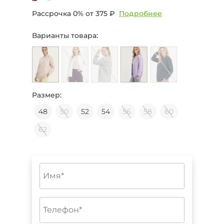
Рассрочка 0% от
375 ₽
Подробнее
Варианты товара:
Размер:
48
50
52
54
56
58
60
62