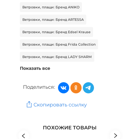
Ветровки, плащи: Бренд ANIKO
Ветровки, плащи: Бренд ARTESSA
Ветровки, плащи: Бренд Edsel Krause
Ветровки, плащи: Бренд Frida Collection
Ветровки, плащи: Бренд LADY SHARM
Показать все
Ветровки, плащи: Бренд People In Trend
Ветровки, плащи: Бренд PreWoman
Поделиться:
Верхняя одежда: Бренд ZORY
Скопировать ссылку
Верхняя одежда: Бренд New fashion
Верхняя одежда: Бренд Poem
ПОХОЖИЕ ТОВАРЫ