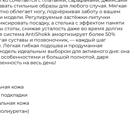
ко сочетается с платьями, сарафанами, джинсами
авать стильные образы для любого случая. Мягкая
тно облегает ногу, подчёркивая заботу о вашем
ти модели. Регулируемые застёжки‑липучки
ксировать посадку, а стелька с эффектом памяти
ы стопы, снижая усталость даже во время долгих
я система AntiShokk амортизирует более 50%
гая суставы и позвоночник, — каждый шаг
е. Лёгкая гибкая подошва и продуманная
модель идеальным выбором для активного дня: она
с особенностями и большой полнотой, даря
енность на весь день!
ьная кожа
 подкладки
альная кожа
полиуретан)