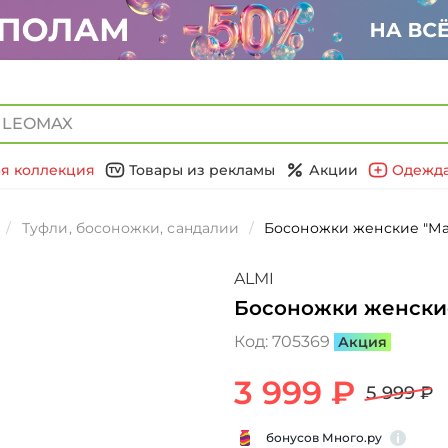
я коллекция
Товары из рекламы
Акции
Одежда
Туфли, босоножки, сандалии
Босоножки женские "Ма
ALMI
Босоножки женски
Код:
705369
Акция
3 999 ₽
5 999 ₽
бонусов Много.ру