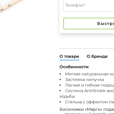
Быстр
О товаре
О бренде
Особенности
Мягкая натуральная к
Застежка-липучка
Легкая и гибкая подо
Система AntiShokk ам
ходьбы
Стелька с эффектом п
Босоножки «Марго» пода