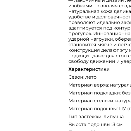
— лаконичный дизайн лег
и юбками, позволяя созд
натуральная кожа делика
удобстве и долговечнос
позволяют идеально зафи
адаптируется под контур
прогулок. Инновационна
ударной нагрузки, обере
становится мягче и легч
конструкция делают эту 
подходит даже для стоп 
свободу движений и увер
Характеристики
Сезон: лето
Материал верха: натурал
Материал подкладки: без
Материал стельки: натур
Материал подошвы: ПУ (
Тип застежки: липучка
Высота подошвы: 3 см