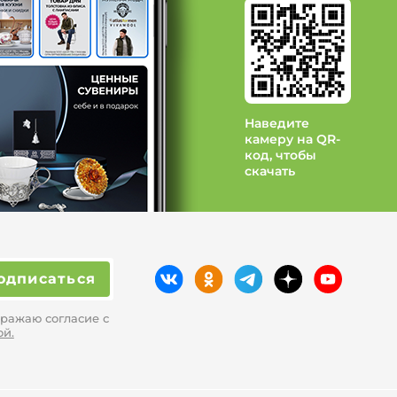
д MAXWELLA
 MILORES
Наведите
камеру на QR-
код, чтобы
скачать
одписаться
ражаю согласие с
ой.