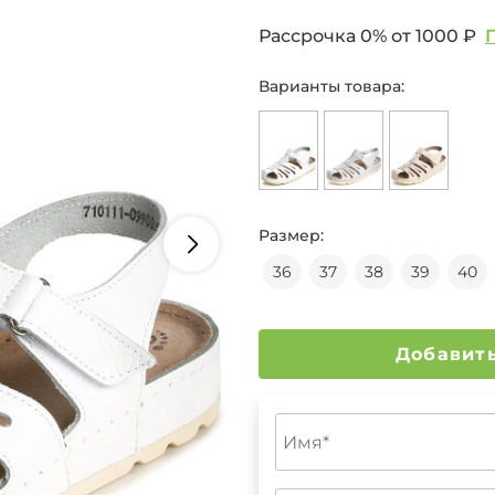
Рассрочка 0% от
1000 ₽
Варианты товара:
Размер:
36
37
38
39
40