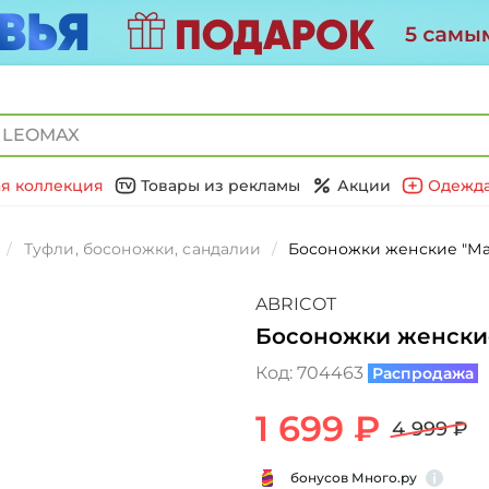
я коллекция
Товары из рекламы
Акции
Одежда
Туфли, босоножки, сандалии
Босоножки женские "Ма
ABRICOT
Босоножки женски
Код:
704463
Распродажа
1 699 ₽
4 999 ₽
бонусов Много.ру