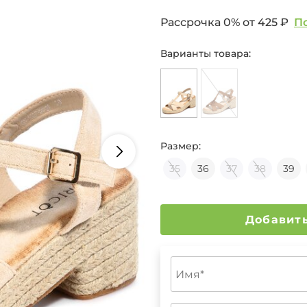
Рассрочка 0% от
425 ₽
П
Варианты товара:
Размер:
35
36
37
38
39