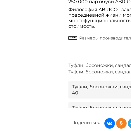
250 000 пар обуви ABRIC
Философия ABRICOT заклю
повседневной жизни мог
многофункциональность,
стоимость.
Туфли, босоножки, санд
Туфли, босоножки, санд
Туфли, босоножки, сан
40
Туфли, босоножки, сан
41
Поделиться:
Туфли, босоножки, сан