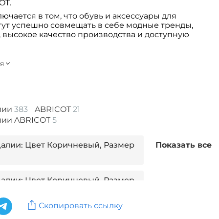
OT.
чается в том, что обувь и аксессуары для
ут успешно совмещать в себе модные тренды,
 высокое качество производства и доступную
алии
383
ABRICOT
21
алии ABRICOT
5
далии: Цвет Коричневый, Размер
Показать все
далии: Цвет Коричневый, Размер
Скопировать ссылку
далии: Цвет Зеленый