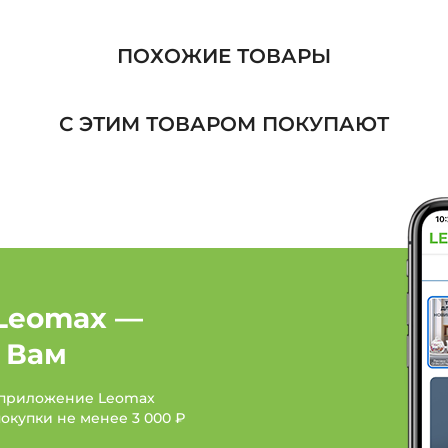
Туфли, босоножки, санд
ПОХОЖИЕ ТОВАРЫ
Туфли, босоножки, сан
С ЭТИМ ТОВАРОМ ПОКУПАЮТ
Туфли, босоножки, сан
Туфли, босоножки, сан
Обувь: Бренд EGO
О
Обувь: Бренд КАБИН
Leomax —
 Вам
 приложение Leomax
покупки не менее
3 000 ₽