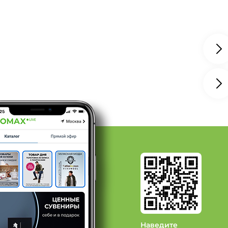
алии: Цвет Зеленый, Размер 37
далии: Цвет Бордовый
далии: Цвет Бордовый, Размер 37
далии: Цвет Фиолетовый
бувь: Бренд El`Rosso
Наведите