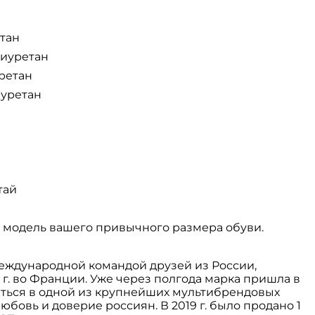
етан
лиуретан
ретан
иуретан
тай
 модель вашего привычного размера обуви.
еждународной командой друзей из России,
 г. во Франции. Уже через полгода марка пришла в
аться в одной из крупнейших мультибрендовых
юбовь и доверие россиян. В 2019 г. было продано 1