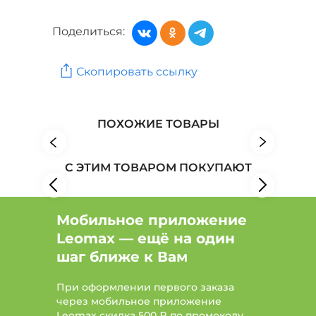
Туфли, босоножки, сандалии: Бренд COVANI
Поделиться:
Женская обувь: Бренд Mon Ami
Скопировать ссылку
Женская обувь: Бренд People In Trend
Обувь: Бренд ABRICOT
ПОХОЖИЕ ТОВАРЫ
С ЭТИМ ТОВАРОМ ПОКУПАЮТ
Мобильное приложение
Leomax — ещё на один
шаг ближе к Вам
При оформлении первого заказа
через мобильное приложение
Leomax скидка 500 ₽ по промокоду