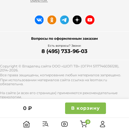
офертой.
Вопросы по оформленным заказам
Есть вопросы? Звони:
8 (495) 733-96-03
Copyright © Владелец сайта ООО «
ШОП ТВ
» (ОГРН 5117746036128),
2014-2026.
Все права защищены, копирование любых материалов запрещено.
При использовании материалов сайта ссылка на leomax.ru
обязательна.
На сайте (и всех его страницах) применяются рекомендательные
технологии.
Правила применения рекомендательных технологий и контакты
смотрите
тут
.
0 ₽
В корзину
0