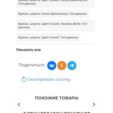
Тип джинсы
Брюки, шорты: Сезон Демисезон, Тип джинсы
Брюки, шорты: Цвет Синий, Размер 48-50, Тип
джинсы
Брюки, шорты: Цвет Синий, Тип джинсы
Брюки, шорты: Цвет Синий, Тип джинсы, Длина
Показать все
стандартная
Брюки, шорты: Сезон Демисезон, Тип джинсы,
Поделиться:
Длина стандартная
Брюки, шорты: Тип джинсы, Длина стандартная
Скопировать ссылку
Женская одежда: Бренд DEMIRKOL
Женская одежда: Бренд DIANIDA
ПОХОЖИЕ ТОВАРЫ
Женская одежда: Бренд EL