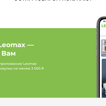
Брюки, шорты: Цвет Гол
без застежки
Брюки, шорты: Размер 5
застежки
Брюки, шорты: Сезон Л
Leomax —
Женская одежда: Брен
 Вам
Женская одежда: Бренд
 приложение Leomax
покупки не менее
3 000 ₽
Женская одежда: Брен