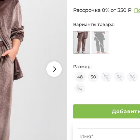
Рассрочка 0% от
350 ₽
П
Варианты товара:
Размер:
48
50
52
54
56
62