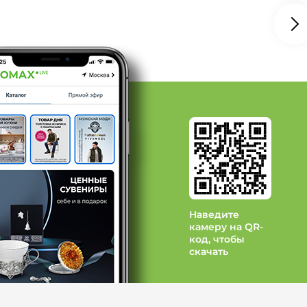
убой, Сезон Лето, Вид застежки
6, Сезон Лето, Вид застежки без
ето, Вид застежки без застежки
д Алтекс
 Красная ветка
д Ohana Market
Наведите
камеру на QR-
код, чтобы
скачать