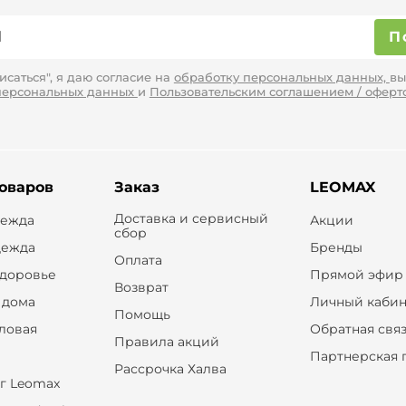
П
саться", я даю согласие на
обработку персональных данных,
вы
персональных данных
и
Пользовательским соглашением / оферт
товаров
Заказ
LEOMAX
Доставка и сервисный
дежда
Акции
сбор
дежда
Бренды
Оплата
здоровье
Прямой эфир
Возврат
 дома
Личный кабин
Помощь
оловая
Обратная свя
Правила акций
Партнерская 
Рассрочка Халва
г Leomax