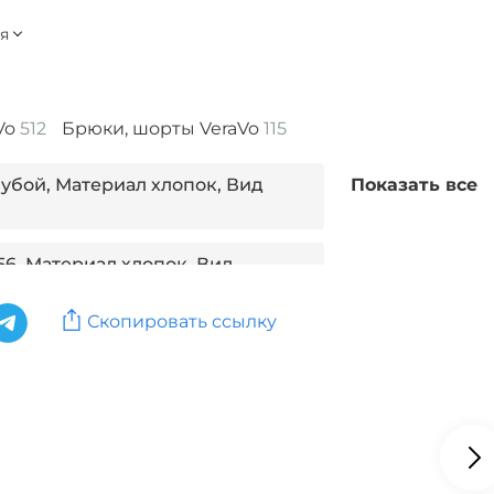
Vo
512
Брюки, шорты VeraVo
115
лубой, Материал хлопок, Вид
Показать все
56, Материал хлопок, Вид
Скопировать ссылку
ето, Материал хлопок, Вид
л хлопок, Вид застежки без