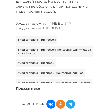
для детей месте. Не распылять на
слизистые оболочки. При попадании в
глаза промыть водой.
Уход за телом
85
THE BUNT
7
Уход за телом THE BUNT
3
Уход за телом: Тип лосьон
Уход за телом: Тип лосьон, Показания для ухода за
кожей лица
Уход за телом: Тип спрей
Уход за телом: Тип спрей, Показания для ног
Уход за телом: Тип спрей, Показания для массажа
Показать все
Уход за телом: Тип массажер
Уход за телом: Тип массажер, Показания для ног
Поделиться: