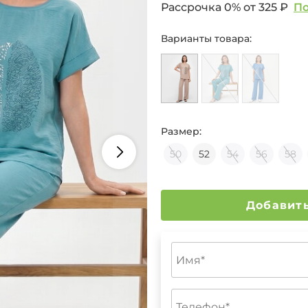
Рассрочка 0% от
325 ₽
П
Варианты товара:
Размер:
50
52
54
56
58