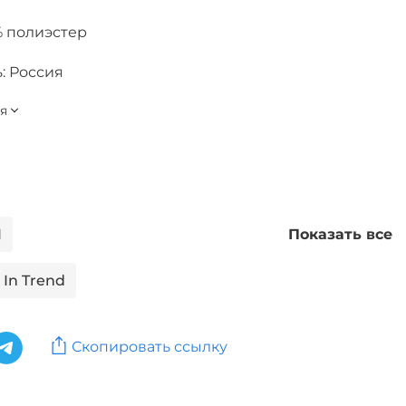
% полиэстер
: Россия
I
Показать все
In Trend
oman
Костюмы: Бренд Redox
Скопировать ссылку