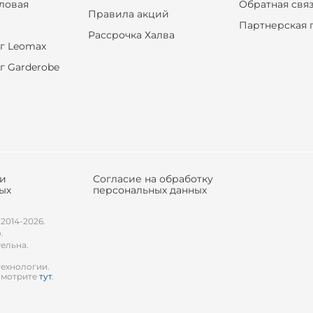
оловая
Обратная свя
Правила акций
Партнерская 
Рассрочка Халва
г Leomax
г Garderobe
ки
Согласие на обработку
ых
персональных данных
 2014-2026.
.
тельна.
технологии.
смотрите
тут
.