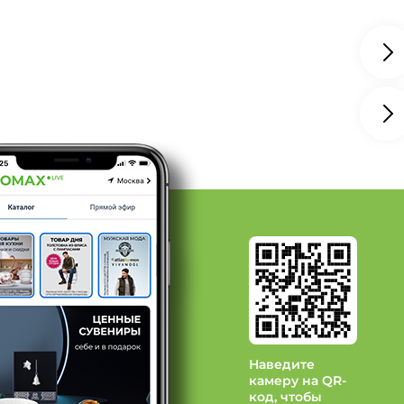
ЕКСПЛЮС
 Радуга
д Еленди
д Алтекс
Наведите
камеру на QR-
код, чтобы