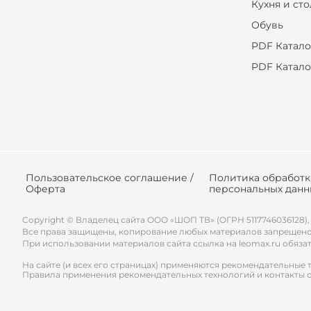
Кухня и ст
Обувь
PDF Катало
PDF Катало
Пользовательское соглашение /
Политика обработ
Оферта
персональных данн
Copyright © Владелец сайта ООО «
ШОП ТВ
» (ОГРН 5117746036128),
Все права защищены, копирование любых материалов запрещено
При использовании материалов сайта ссылка на leomax.ru обяза
На сайте (и всех его страницах) применяются рекомендательные 
Правила применения рекомендательных технологий и контакты 