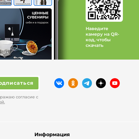
Наведите
камеру на QR-
код, чтобы
скачать
одписаться
ражаю согласие с
ой.
Информация