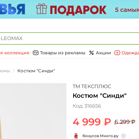
я коллекция
Товары из рекламы
Акции
Одежда
тюмы
Костюм "Синди"
ТМ ТЕКСПЛЮС
Костюм "Синди"
Код:
316656
4 999 ₽
6 299 ₽
бонусов Много.ру