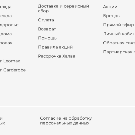
Доставка и сервисный
дежда
Акции
сбор
дежда
Бренды
Оплата
здоровье
Прямой эфир
Возврат
 дома
Личный кабин
Помощь
оловая
Обратная свя
Правила акций
Партнерская 
Рассрочка Халва
г Leomax
г Garderobe
ки
Согласие на обработку
ых
персональных данных