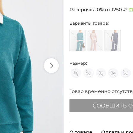
Рассрочка 0% от
1250 ₽
П
Варианты товара:
Размер:
48
50
52
54
56
Товар временно отсутству
СООБЩИТЬ О
О товаре
Оплата и до