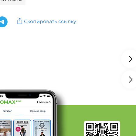
oman
Костюмы: Бренд Redox
Скопировать ссылку
ЕКСПЛЮС
 Радуга
д Еленди
д Алтекс