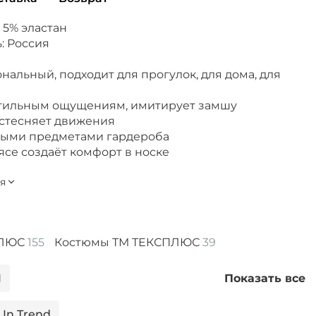
 5% эластан
: Россия
альный, подходит для прогулок, для дома, для
ктильным ощущениям, имитирует замшу
 стесняет движения
ными предметами гардероба
ясе создаёт комфорт в носке
ПЛЮС
155
Костюмы ТМ ТЕКСПЛЮС
39
I
Показать все
In Trend