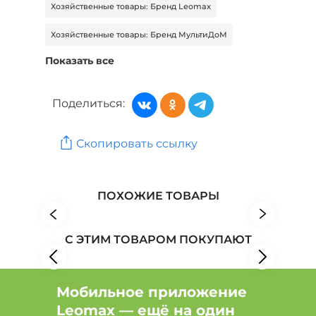
Хозяйственные товары: Бренд Leomax
Хозяйственные товары: Бренд МультиДоМ
Показать все
Хозяйственные товары: Бренд Primanova
Хозяйственные товары: Бренд ПРОСТО БЛЕСК
Поделиться:
Товары для дома: Бренд Morelet
Скопировать ссылку
Товары для дома: Бренд Park
Товары для дома: Бренд Pioner
ПОХОЖИЕ ТОВАРЫ
С ЭТИМ ТОВАРОМ ПОКУПАЮТ
Мобильное приложение
Leomax — ещё на один