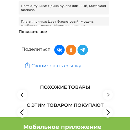
Платья, туники: Длина рукава длинный, Материал
вискоза
Платья, туники: Цвет Фиолетовый, Модель
свободная модель, Материал вискоза
Показать все
Платья, туники: Вид застежки без застежки,
Модель свободная модель, Материал вискоза
Поделиться:
Платья, туники: Модель свободная модель,
Материал вискоза
Скопировать ссылку
Платья, туники: Цвет Фиолетовый, Вид застежки
без застежки, Материал вискоза
Женская одежда: Бренд Claudio Canzian
ПОХОЖИЕ ТОВАРЫ
Женская одежда: Бренд Доминика Росси
С ЭТИМ ТОВАРОМ ПОКУПАЮТ
Женская одежда: Бренд Эстет Ювелирный завод
Мобильное приложение