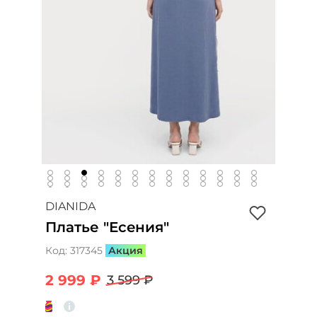
DIANIDA
Платье "Еceния"
Код:
317345
Акция
2 999 ₽
3 599 ₽