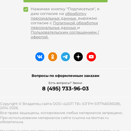
Нажимая кнопку "Подписаться", я
даю согласие на
обработку
персональных данных,
выражаю
согласие с
Политикой обработки
персональных данных
и
Пользовательским соглашением /
офертой.
Вопросы по оформленным заказам
Есть вопросы? Звони:
8 (495) 733-96-03
Copyright © Владелец сайта ООО «
ШОП ТВ
» (ОГРН 5117746036128),
2014-2026.
Все права защищены, копирование любых материалов запрещено.
При использовании материалов сайта ссылка на leomax.ru
обязательна.
На сайте (и всех его страницах) применяются рекомендательные