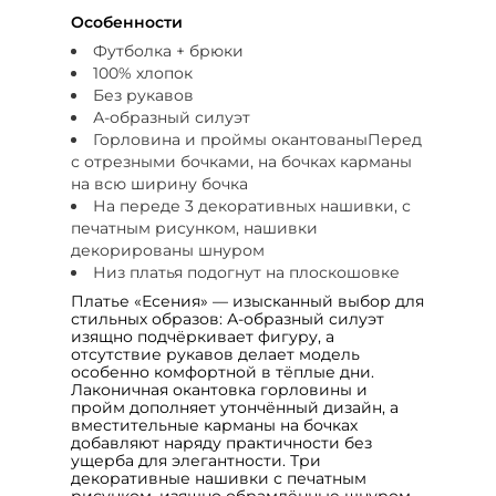
Особенности
Футболка + брюки
100% хлопок
Без рукавов
А-образный силуэт
Горловина и проймы окантованыПеред
с отрезными бочками, на бочках карманы
на всю ширину бочка
На переде 3 декоративных нашивки, с
печатным рисунком, нашивки
декорированы шнуром
Низ платья подогнут на плоскошовке
Платье «Есения» — изысканный выбор для
стильных образов: А‑образный силуэт
изящно подчёркивает фигуру, а
отсутствие рукавов делает модель
особенно комфортной в тёплые дни.
Лаконичная окантовка горловины и
пройм дополняет утончённый дизайн, а
вместительные карманы на бочках
добавляют наряду практичности без
ущерба для элегантности. Три
декоративные нашивки с печатным
рисунком, изящно обрамлённые шнуром,