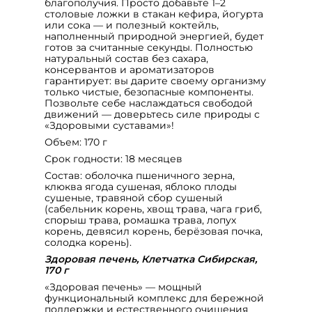
благополучия. Просто добавьте 1–2
столовые ложки в стакан кефира, йогурта
или сока — и полезный коктейль,
наполненный природной энергией, будет
готов за считанные секунды. Полностью
натуральный состав без сахара,
консервантов и ароматизаторов
гарантирует: вы дарите своему организму
только чистые, безопасные компоненты.
Позвольте себе наслаждаться свободой
движений — доверьтесь силе природы с
«Здоровыми суставами»!
Объем: 170 г
Срок годности: 18 месяцев
Состав: оболочка пшеничного зерна,
клюква ягода сушеная, яблоко плоды
сушеные, травяной сбор сушеный
(сабельник корень, хвощ трава, чага гриб,
спорыш трава, ромашка трава, лопух
корень, девясил корень, берёзовая почка,
солодка корень).
Здоровая печень, Клетчатка Сибирская,
170 г
«Здоровая печень» — мощный
функциональный комплекс для бережной
поддержки и естественного очищения