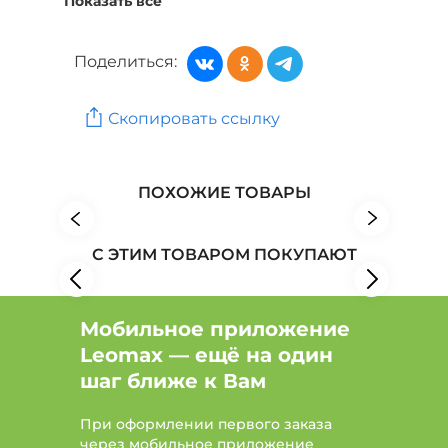
Показать все
Витамины, БАД и пищевые добавки: Тип спрей,
Показания для иммунитета
Поделиться:
Витамины, БАД и пищевые добавки: Показания
для мужского здоровья
Скопировать ссылку
Витамины, БАД и пищевые добавки: Тип пищевая
добавка, Показания для мужского здоровья
Красота и здоровье: Бренд Dr.EL
ПОХОЖИЕ ТОВАРЫ
Красота и здоровье: Бренд Health&Beauty
С ЭТИМ ТОВАРОМ ПОКУПАЮТ
Красота и здоровье: Бренд JUNDO
Мобильное приложение
Leomax — ещё на один
шаг ближе к Вам
При оформлении первого заказа
через мобильное приложение