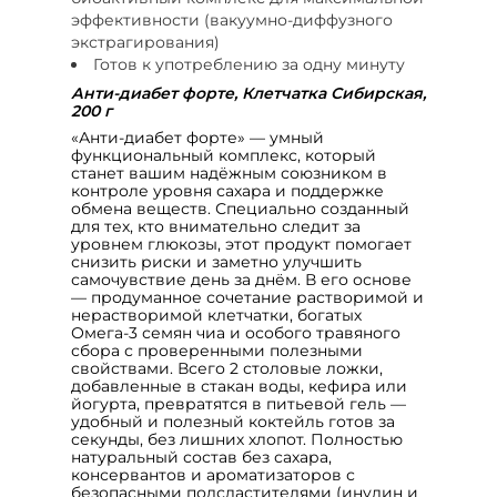
эффективности (вакуумно-диффузного
экстрагирования)
Готов к употреблению за одну минуту
Анти-диабет форте, Клетчатка Сибирская,
200 г
«Анти‑диабет форте» — умный
функциональный комплекс, который
станет вашим надёжным союзником в
контроле уровня сахара и поддержке
обмена веществ. Специально созданный
для тех, кто внимательно следит за
уровнем глюкозы, этот продукт помогает
снизить риски и заметно улучшить
самочувствие день за днём. В его основе
— продуманное сочетание растворимой и
нерастворимой клетчатки, богатых
Омега‑3 семян чиа и особого травяного
сбора с проверенными полезными
свойствами. Всего 2 столовые ложки,
добавленные в стакан воды, кефира или
йогурта, превратятся в питьевой гель —
удобный и полезный коктейль готов за
секунды, без лишних хлопот. Полностью
натуральный состав без сахара,
консервантов и ароматизаторов с
безопасными подсластителями (инулин и