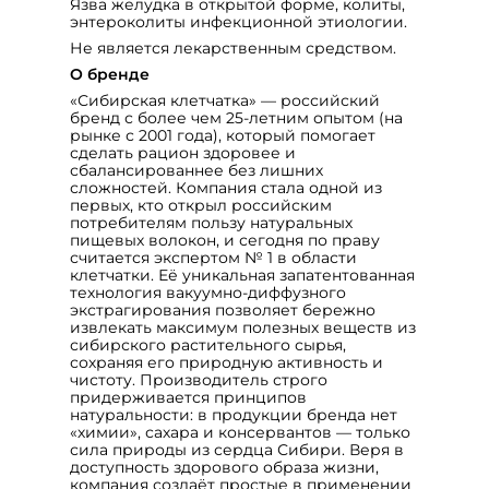
Язва желудка в открытой форме, колиты,
энтероколиты инфекционной этиологии.
Не является лекарственным средством.
О бренде
«Сибирская клетчатка» — российский
бренд с более чем 25‑летним опытом (на
рынке с 2001 года), который помогает
сделать рацион здоровее и
сбалансированнее без лишних
сложностей. Компания стала одной из
первых, кто открыл российским
потребителям пользу натуральных
пищевых волокон, и сегодня по праву
считается экспертом № 1 в области
клетчатки. Её уникальная запатентованная
технология вакуумно‑диффузного
экстрагирования позволяет бережно
извлекать максимум полезных веществ из
сибирского растительного сырья,
сохраняя его природную активность и
чистоту. Производитель строго
придерживается принципов
натуральности: в продукции бренда нет
«химии», сахара и консервантов — только
сила природы из сердца Сибири. Веря в
доступность здорового образа жизни,
компания создаёт простые в применении