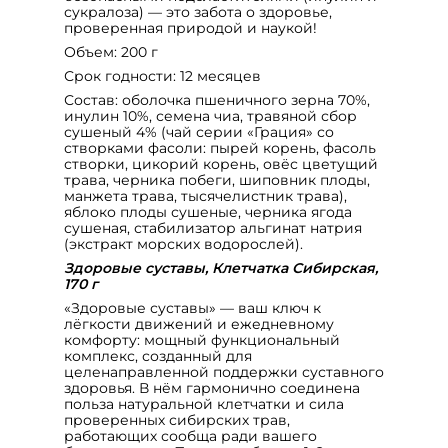
сукралоза) — это забота о здоровье,
проверенная природой и наукой!
Объем: 200 г
Срок годности: 12 месяцев
Состав: оболочка пшеничного зерна 70%,
инулин 10%, семена чиа, травяной сбор
сушеный 4% (чай серии «Грация» со
створками фасоли: пырей корень, фасоль
створки, цикорий корень, овёс цветущий
трава, черника побеги, шиповник плоды,
манжета трава, тысячелистник трава),
яблоко плоды сушеные, черника ягода
сушеная, стабилизатор альгинат натрия
(экстракт морских водорослей).
Здоровые суставы, Клетчатка Сибирская,
170 г
«Здоровые суставы» — ваш ключ к
лёгкости движений и ежедневному
комфорту: мощный функциональный
комплекс, созданный для
целенаправленной поддержки суставного
здоровья. В нём гармонично соединена
польза натуральной клетчатки и сила
проверенных сибирских трав,
работающих сообща ради вашего