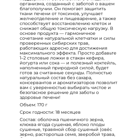
организма, созданный с заботой о вашем
благополучии. Он помогает защитить
ткани печени от токсинов, улучшает
желчеотделение и пищеварение, а также
способствует восстановлению клеток и
снижает общую токсическую нагрузку. В
основе продукта — гармоничное
сочетание натуральной клетчатки и силы
проверенных сибирских трав,
работающих адресно для достижения
максимального эффекта. Просто добавьте
1–2 столовые ложки в стакан кефира,
йогурта или сока — и полезный коктейль,
наполненный природной силой, будет
готов за считанные секунды. Полностью
натуральный состав без сахара,
консервантов и ароматизаторов позволит
вам с уверенностью выбирать чистое и
безопасное решение для заботы о
здоровье печени!
Объем: 170 г
Срок годности: 18 месяцев
Состав: оболочка пшеничного зерна,
клюква ягода сушеная, яблоко плоды
сушеные, травяной сбор сушеный (овёс
зерно, расторопша семя, зверобой трава,