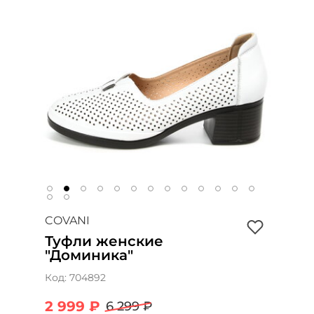
COVANI
Туфли женские
"Доминика"
Код:
704892
2 999 ₽
6 299 ₽