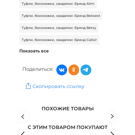
Туфли, босоножки, сандалии: Бренд Almi
Туфли, босоножки, сандалии: Бренд Belwest
Туфли, босоножки, сандалии: Бренд Betsy
Туфли, босоножки, сандалии: Бренд Calisir
Показать все
Туфли, босоножки, сандалии: Бренд Carlega
Туфли, босоножки, сандалии: Бренд COVANI
Поделиться:
Женская обувь: Бренд Mon Ami
Скопировать ссылку
Женская обувь: Бренд People In Trend
Обувь: Бренд ABRICOT
ПОХОЖИЕ ТОВАРЫ
С ЭТИМ ТОВАРОМ ПОКУПАЮТ