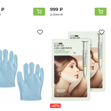
 ₽
999 ₽
₽
2 399 ₽
-47%