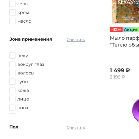
кориандр
гель
кофе
крем
ладан
масло
лайм
-32%
Aкция
лимон
Мыло пар
Зона применения
Очистить
"Тепло объя
малина
манго
веки
миндаль
вокруг глаз
1 499 ₽
мускус
волосы
2 199 ₽
нарцисс
губы
орхидея
кожа
османтус
лицо
перец
ноги
персик
ресницы
пион
руки
Пол
Очистить
ревень
тело