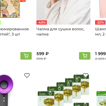
-40%
-20%
фюмированное
Чалма для сушки волос,
Шамп
тий", 3 шт
чалма
мл, 2
шамп
599 ₽
1 999
999 ₽
2 499 