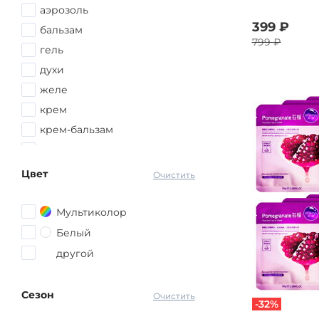
аэрозоль
399 ₽
бальзам
799 ₽
гель
духи
желе
крем
крем-бальзам
кушон
лосьон
Цвет
Очистить
маска для волос
маска для лица
Мультиколор
массажер
Белый
набор духов
другой
набор косметики
парфюмерная вода
Сезон
Очистить
-32%
патчи