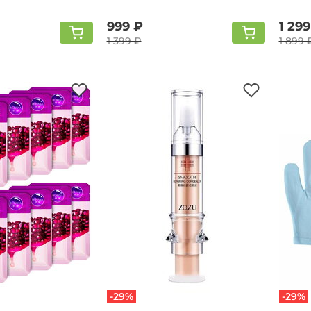
какао
999 ₽
1 299
1 399 ₽
1 899 
-29%
-29%