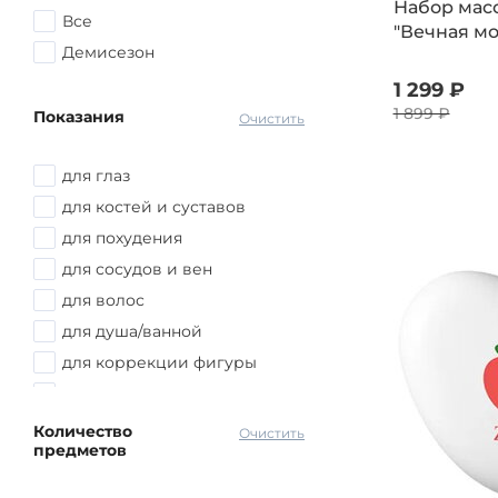
Набор масо
пенка
Все
"Вечная мо
пластырь
Демисезон
подводка
1 299 ₽
помада
1 899 ₽
Показания
Очистить
расческа
скраб
для глаз
спрей
для костей и суставов
сыворотка
для похудения
тоник
для сосудов и вен
тушь для ресниц
для волос
шампунь
для душа/ванной
шапка
для коррекции фигуры
эмульсия
для массажа
эссенция
для ног
Количество
Очистить
предметов
для очищения
для увлажнения