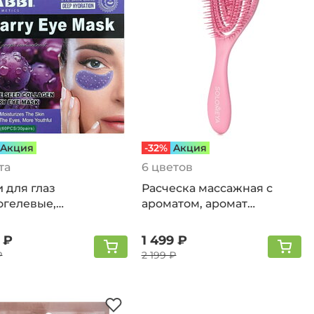
Aкция
-32%
Aкция
та
6 цветов
 для глаз
Расческа массажная с
огелевые,
ароматом, аромат
возрастные
клубники
 ₽
1 499 ₽
₽
2 199 ₽