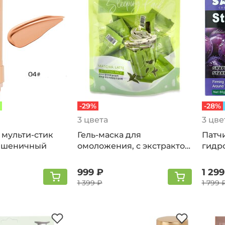
-29%
-28%
3 цвета
3 цве
 мульти-стик
Гель-маска для
Патчи
 пшеничный
омоложения, с экстрактом
гидр
теоброма какао
анти
999 ₽
1 299
1 399 ₽
1 799 