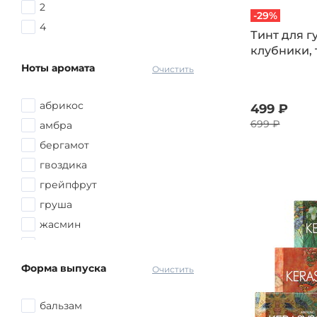
2
для умывания
-29%
4
для ухода за кожей лица
Тинт для г
клубники, 
для ухода за кожей рук
Ноты аромата
Очистить
для ухода за кожей тела
абрикос
499 ₽
699 ₽
амбра
бергамот
гвоздика
грейпфрут
груша
жасмин
ирис
какао
Форма выпуска
Очистить
киви
клубника
бальзам