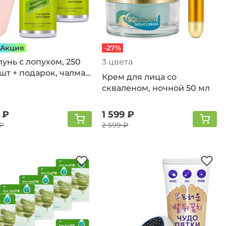
Aкция
-27%
унь с лопухом, 250
3 цвета
 шт + подарок, чалма,
Крем для лица со
уни 2 шт
скваленом, ночной 50 мл
 ₽
1 599 ₽
₽
2 599 ₽