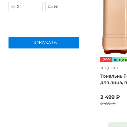
Disaar
От
До
Dr’s GB
Elujai
Enough
HAIRVIONYX
ПОКАЗАТЬ
Health&Beauty
Iinno
JUNDO
-29%
Aкция
LUX.HEALTH
4 цвета
Molecola
Тональный
для лица,
NaturHerb
No name
2 499 ₽
NUTRIPOLIS
3 499 ₽
OLGA ROMASHKO
OSIYUN
Polina GaVVa