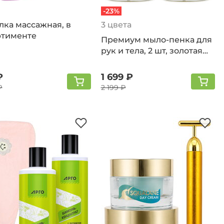
-23%
лка массажная, в
3 цвета
ртименте
Премиум мыло-пенка для
рук и тела, 2 шт, золотая
ваниль
₽
1 699 ₽
₽
2 199 ₽