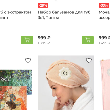
-29%
-33%
уб с экстрактом
Набор бальзамов для губ,
Моча
тинт
3в1, Тинты
ассо
999 ₽
999 
1 399 ₽
1 499 