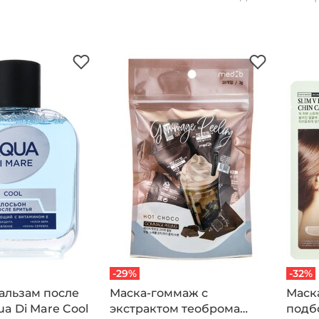
-29%
-32%
альзам после
Маска-гоммаж с
Маск
ua Di Mare Cool
экстрактом теоброма
подбо