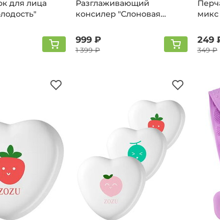
к для лица
Разглаживающий
Перч
лодость"
консилер "Слоновая
микс
кость", слоновая кость
999 ₽
249 
1 399 ₽
349 ₽