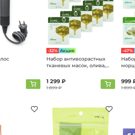
-32%
Aкция
-47%
олос
Набор антивозрастных
Набо
тканевых масок, олива,
морщи
маска олива
вера
1 299 ₽
999 
1 899 ₽
1 899 