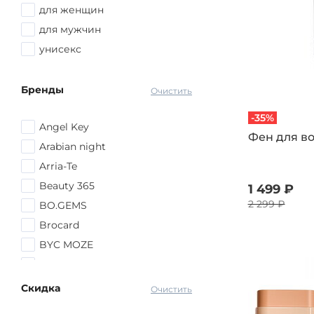
роза
для женщин
сандал
для мужчин
сирень
унисекс
смородина
шампанское
Бренды
Очистить
яблоко
-35%
Angel Key
Фен для в
Arabian night
Arria-Te
Beauty 365
1 499 ₽
2 299 ₽
BO.GEMS
Brocard
BYC MOZE
CLEANBERG
DCTR.GO
Скидка
Очистить
Delta Parfum