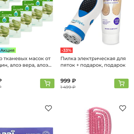
Aкция
-33%
р тканевых масок от
Пилка электрическая для
н, алоэ вера, алоэ
пяток + подарок, подарок
₽
999 ₽
₽
1 499 ₽