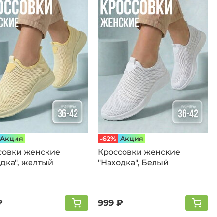
Aкция
-62%
Aкция
совки женские
Кроссовки женские
дка", желтый
"Находка", Белый
₽
999 ₽