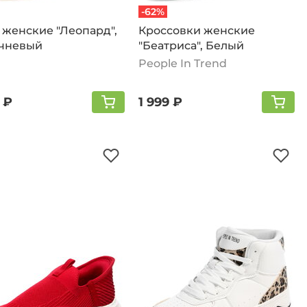
-62%
 женские "Леопард",
Кроссовки женские
чневый
"Беатриса", Белый
People In Trend
 ₽
1 999 ₽