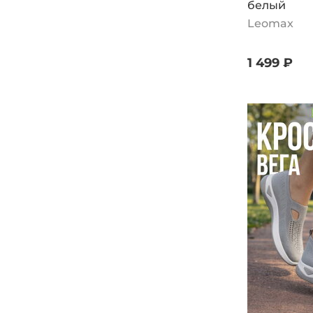
белый
Rieker
Leomax
wun der SPUR
1 499 ₽