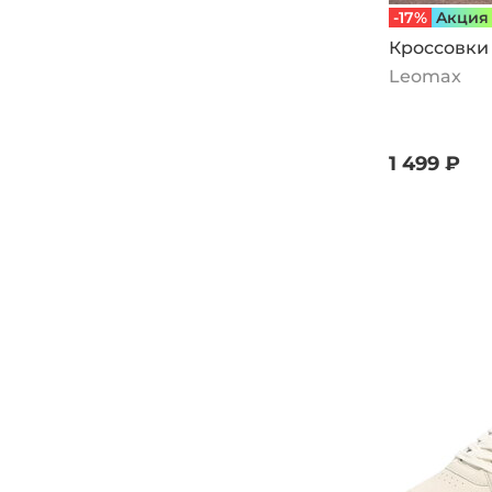
-17%
Aкция
Кроссовки 
Leomax
1 499 ₽