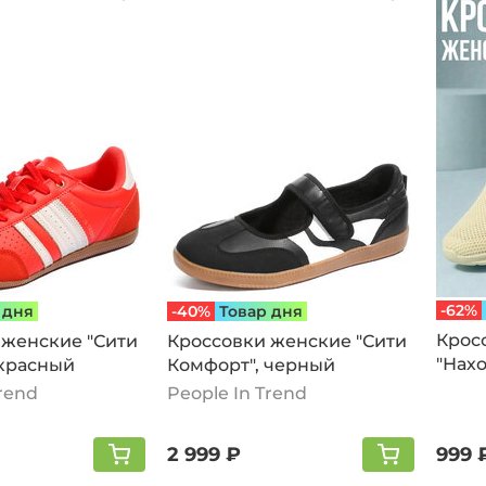
-62%
 дня
-40%
Товар дня
Крос
 женские "Сити
Кроссовки женские "Сити
"Нахо
 красный
Комфорт", черный
Trend
People In Trend
2 999 ₽
999 