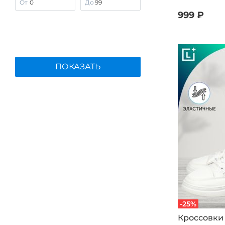
От
До
FOOTWELL
999 ₽
Germanika
KUMFO
Laist Baoks
ПОКАЗАТЬ
Leomax
Makfine
MARKO
MAXWELLA
Mon Ami
Nehir
NEXPERO
No name
NOBBARO
PATROL
-25%
People In Trend
Кроссовки 
Remonte