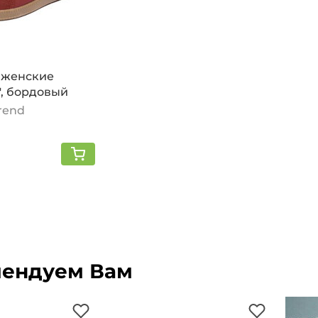
 женские
", бордовый
Trend
ендуем Вам