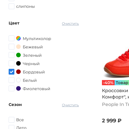
слипоны
Цвет
Очистить
Мультиколор
Бежевый
Зеленый
Черный
Бордовый
Белый
-40%
Товар
Фиолетовый
Кроссовки
Комфорт",
Коричневый
People In 
Сезон
Серый
Очистить
Красный
Все
2 999 ₽
Розовый
Лето