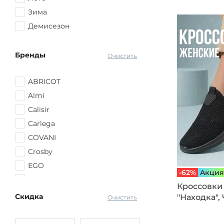
Желтый
Зима
Голубой
Демисезон
Оранжевый
Синий
Бренды
Очистить
другой
ABRICOT
Almi
Calisir
Carlega
COVANI
Crosby
EGO
-62%
Aкция
El Tempo
Кроссовки
El'Rosso
Скидка
"Находка",
Очистить
ESCAN
Evalli