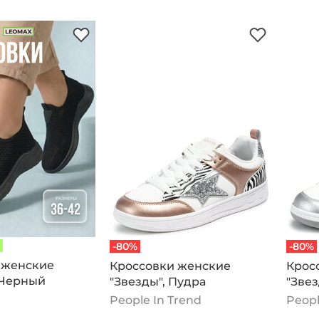
-80%
-80%
 женские
Кроссовки женские
Крос
 Черный
"Звезды", Пудра
"Звез
People In Trend
Peopl