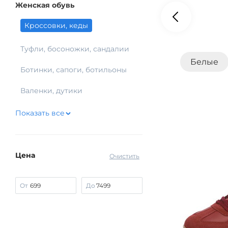
Женская обувь
Кроссовки, кеды
Туфли, босоножки, сандалии
Белые
Ботинки, сапоги, ботильоны
Валенки, дутики
Показать все
Цена
Очистить
От
До