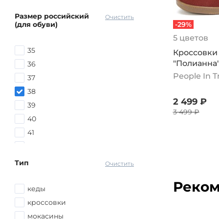
Размер российский
Очистить
(для обуви)
-29%
5 цветов
35
Кроссовки
"Полианна
36
People In 
37
38
2 499 ₽
39
3 499 ₽
40
41
42
Тип
Очистить
Реком
кеды
кроссовки
мокасины