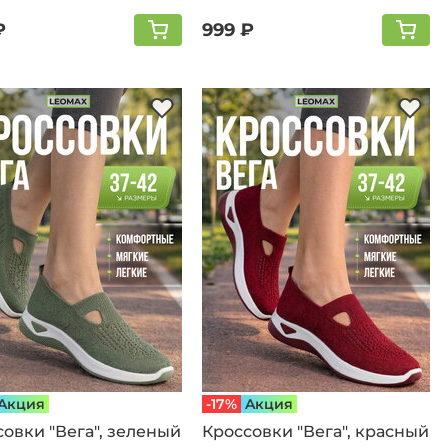
₽
999 ₽
Aкция
-17%
Aкция
овки "Вега", зеленый
Кроссовки "Вега", красный