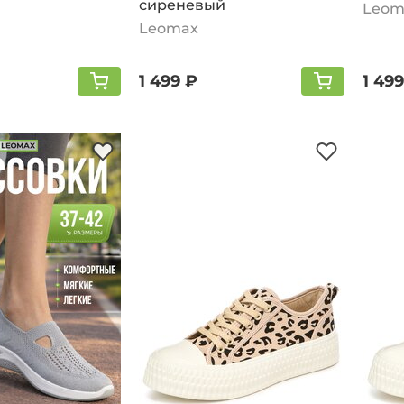
сиреневый
Leom
Leomax
1 499 ₽
1 499