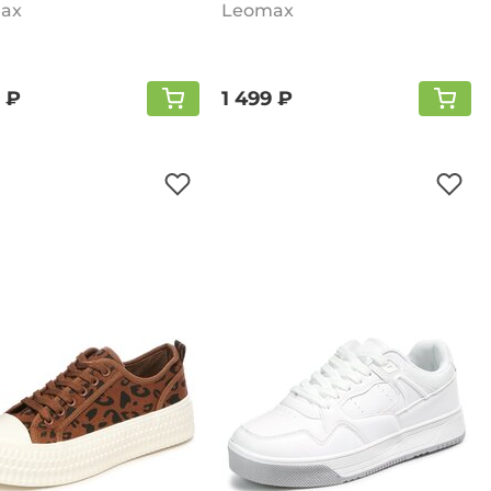
ax
Leomax
 ₽
1 499 ₽