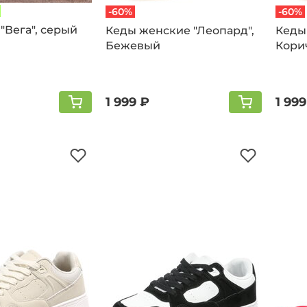
-60%
-60%
"Вега", серый
Кеды женские "Леопард",
Кеды
Бежевый
Кори
1 999 ₽
1 999