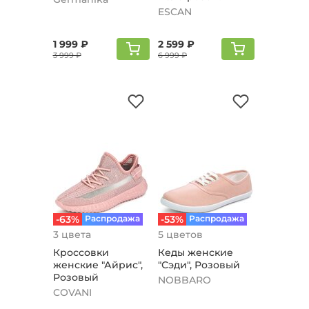
ESCAN
1 999 ₽
2 599 ₽
3 999 ₽
6 999 ₽
-63%
Распродажа
-53%
Распродажа
3 цвета
5 цветов
Кроссовки
Кеды женские
женские "Айрис",
"Сэди", Розовый
Розовый
NOBBARO
COVANI