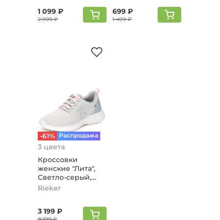
1 099 ₽
699 ₽
2 999 ₽
1 499 ₽
-61%
Распродажа
3 цвета
Кроссовки
женские "Лита",
Светло-серый,
Светло-розовый
Rieker
3 199 ₽
8 199 ₽