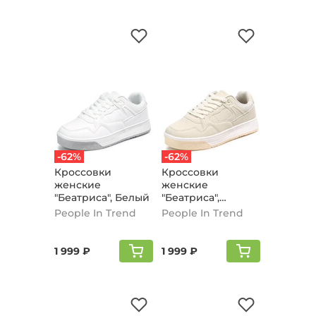
-62%
-62%
Кроссовки
Кроссовки
женские
женские
"Беатриса", Белый
"Беатриса",
Бежево-серый
People In Trend
People In Trend
1 999 ₽
1 999 ₽