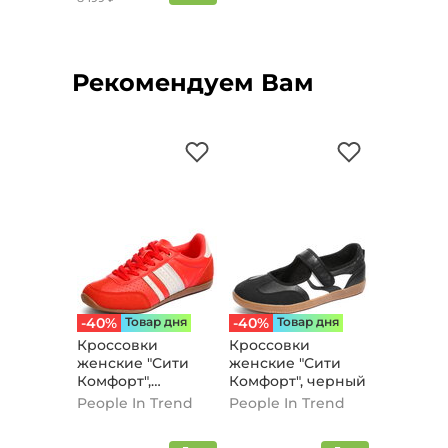
Рекомендуем Вам
-40%
Товар дня
-40%
Товар дня
Кроссовки
Кроссовки
женские "Сити
женские "Сити
Комфорт",
Комфорт", черный
красный
People In Trend
People In Trend