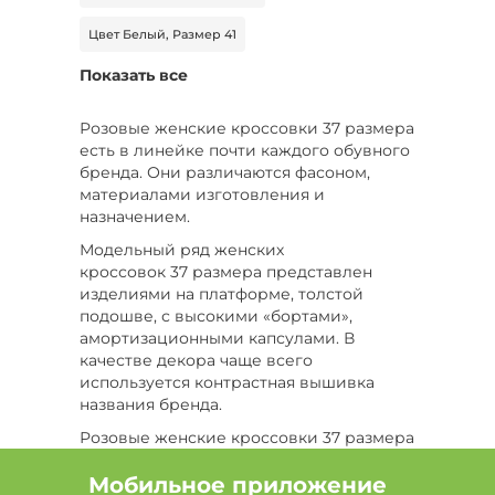
Цвет Белый, Размер 41
Показать все
Цвет Коричневый, Размер 36
Цвет Голубой, Размер 36
Розовые женские кроссовки 37 размера
есть в линейке почти каждого обувного
Цвет Бежевый, Размер 42
бренда. Они различаются фасоном,
материалами изготовления и
Цвет Красный, Размер 38
назначением.
Модельный ряд женских
Цвет Красный, Размер 39
кроссовок 37 размера представлен
изделиями на платформе, толстой
Цвет Зеленый, Размер 41
подошве, с высокими «бортами»,
амортизационными капсулами. В
Цвет Красный, Размер 37
качестве декора чаще всего
используется контрастная вышивка
Цвет Бордовый, Размер 38
названия бренда.
Цвет Мультиколор, Размер 36
Розовые женские кроссовки 37 размера
– универсальны. Они комбинируются с
Цвет Мультиколор, Размер 38
самой разной одеждой: от классических
Мобильное приложение