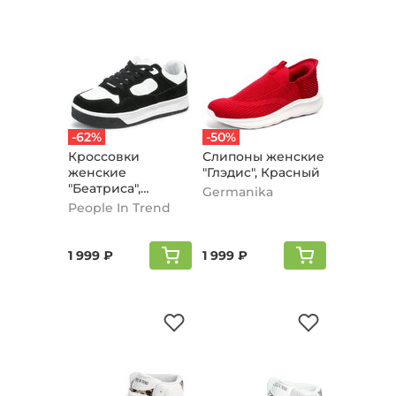
-62%
-50%
Кроссовки
Слипоны женские
женские
"Глэдис", Красный
"Беатриса",
Germanika
Черный
People In Trend
1 999 ₽
1 999 ₽