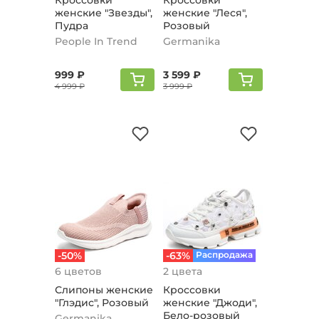
Кроссовки
Кроссовки
женские "Звезды",
женские "Леся",
Пудра
Розовый
People In Trend
Germanika
999 ₽
3 599 ₽
4 999 ₽
3 999 ₽
-50%
-63%
Распродажа
6 цветов
2 цвета
Слипоны женские
Кроссовки
"Глэдис", Розовый
женские "Джоди",
Бело-розовый
Germanika