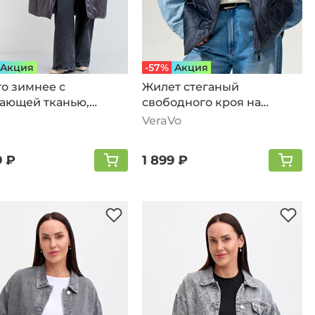
Aкция
-57%
Aкция
о зимнее с
Жилет стеганый
ающей тканью,
свободного кроя на
о-серый
молнии, серый
VeraVo
9 ₽
1 899 ₽