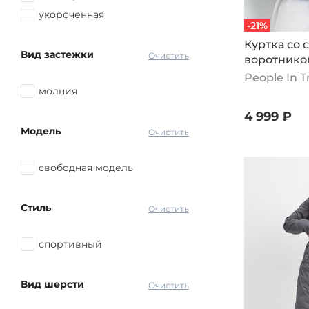
укороченная
-21%
Куртка со
Вид застежки
Очистить
воротнико
People In 
молния
4 999 ₽
Модель
Очистить
свободная модель
Стиль
Очистить
спортивный
Вид шерсти
Очистить