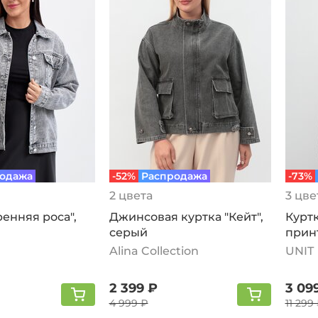
одажа
-52%
Распродажа
-73%
2 цвета
3 цве
ренняя роса",
Джинсовая куртка "Кейт",
Курт
серый
принт
серы
Alina Collection
UNIT
2 399 ₽
3 09
4 999 ₽
11 299