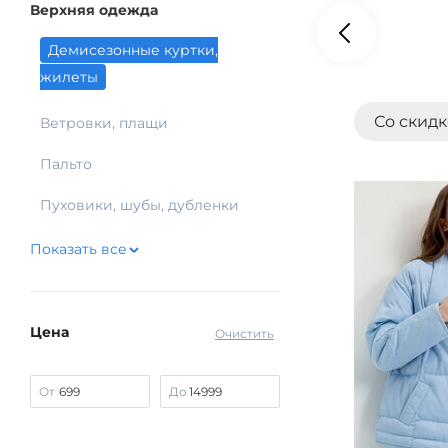
Верхняя одежда
Демисезонные куртки,
жилеты
Со скид
Ветровки, плащи
Пальто
Пуховики, шубы, дубленки
Показать все
Цена
Очистить
От
До