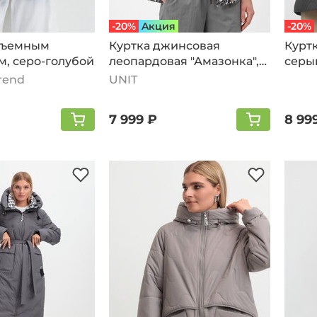
-20%
Aкция
-20%
 съемным
Куртка джинсовая
Куртк
м, серо-голубой
леопардовая "Амазонка",
серы
серый
Trend
UNIT
7 999 ₽
8 99