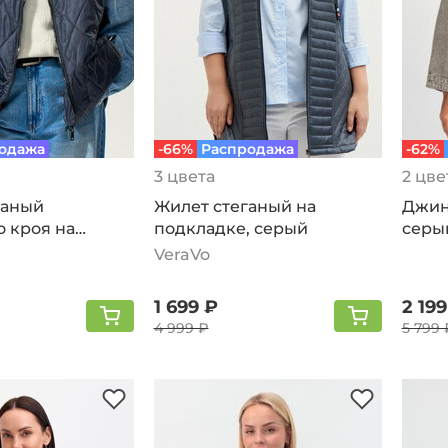
одажа
-66%
Распродажа
-62%
3 цвета
2 цве
ганый
Жилет стеганый на
Джинс
 кроя на
подкладке, серый
серы
ерый
VeraVo
1 699 ₽
2 199
4 999 ₽
5 799 