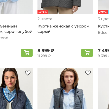
-20%
-20%
2 цвета
3 цве
 съемным
Куртка женская с узором,
Куртк
м, серо-голубой
серый
Edsel
Trend
8 999 ₽
7 49
11 299 ₽
9 399 