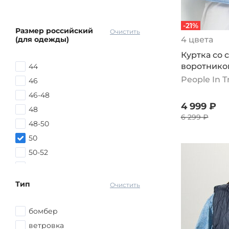
-21%
Размер российский
Очистить
(для одежды)
4 цвета
Куртка со
воротнико
44
People In 
46
46-48
4 999 ₽
48
6 299 ₽
48-50
50
50-52
52
52-54
Тип
Очистить
54
54-56
бомбер
56
ветровка