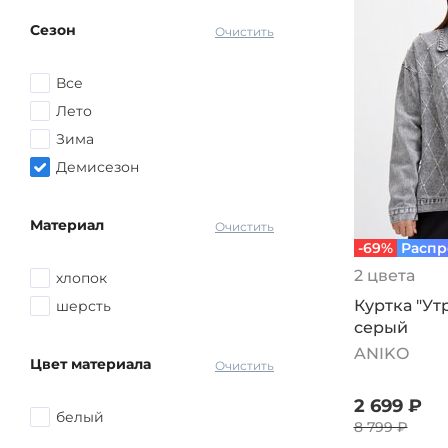
Коричневый
Сезон
Серый
Очистить
Красный
Все
Розовый
Лето
Желтый
Зима
Голубой
Демисезон
Синий
другой
Материал
Очистить
-69%
Распр
2 цвета
хлопок
Куртка "Ут
шерсть
серый
ANIKO
Цвет материала
Очистить
2 699 ₽
белый
8 799 ₽