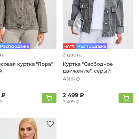
Распродажа
-67%
Распродажа
та
2 цвета
овая куртка "Лора",
Куртка "Свободное
й
движение", серый
ANIKO
 ₽
2 499 ₽
₽
7 499 ₽