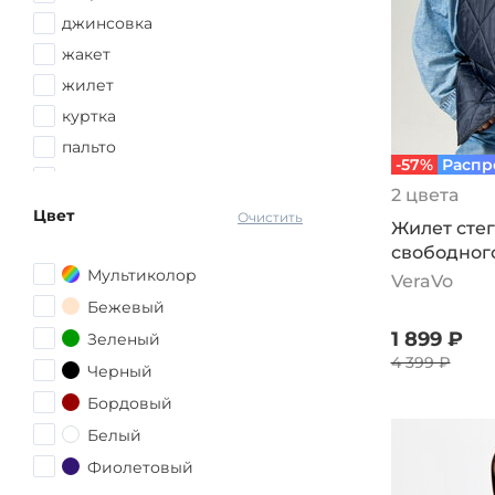
56-58
джинсовка
58
жакет
58-60
жилет
60
куртка
62
пальто
-57%
Распр
62-64
пуховик
2 цвета
64-66
худи
Цвет
Очистить
Жилет сте
66
свободного
68-70
Мультиколор
молнии, с
VeraVo
Бежевый
1 899 ₽
Зеленый
4 399 ₽
Черный
Бордовый
Белый
Фиолетовый