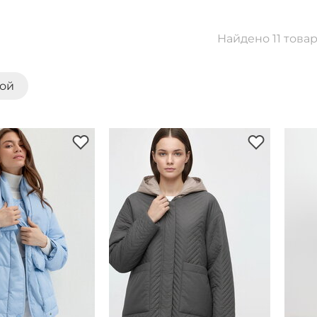
Найдено 11 това
кой