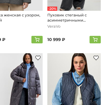
-20%
а женская с узором,
Пуховик стеганый с
й
асимметричными
карманами, серый
VeraVo
9 ₽
10 999 ₽