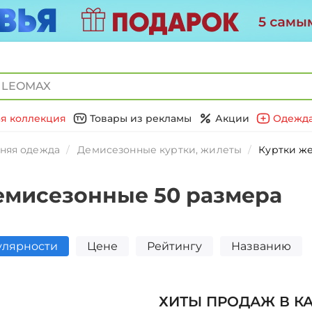
я коллекция
Товары из рекламы
Акции
Одежда
няя одежда
Демисезонные куртки, жилеты
Куртки ж
емисезонные 50 размера
улярности
Цене
Рейтингу
Названию
ХИТЫ ПРОДАЖ В К