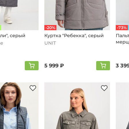
-20%
-73%
ли", серый
Куртка "Ребекка", серый
Пальт
мерц
se
UNIT
темн
5 999 ₽
3 39