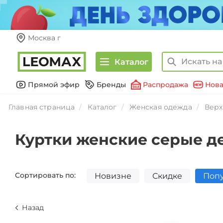
Москва г
Каталог
Прямой эфир
Бренды
Распродажа
Нова
Главная страница
Каталог
Женская одежда
Верх
Куртки женские серые д
Сортировать по:
Новизне
Скидке
Поп
Назад