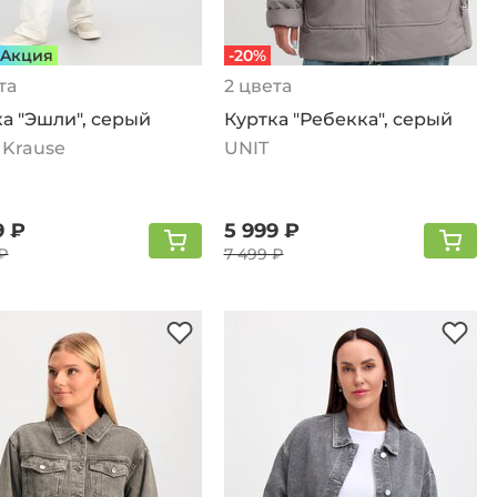
Aкция
-20%
та
2 цвета
а "Эшли", серый
Куртка "Ребекка", серый
 Krause
UNIT
9 ₽
5 999 ₽
₽
7 499 ₽