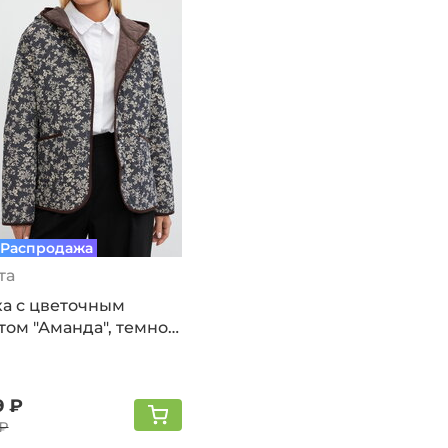
Распродажа
та
ка с цветочным
ом "Аманда", темно-
й
9 ₽
 ₽