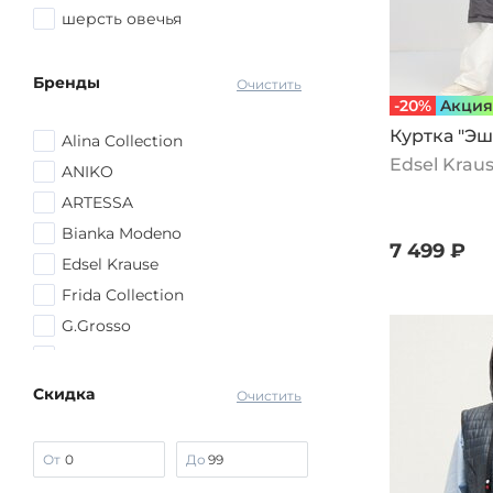
шерсть овечья
Бренды
Очистить
-20%
Aкция
Куртка "Эш
Alina Collection
Edsel Krau
ANIKO
ARTESSA
Bianka Modeno
7 499 ₽
Edsel Krause
Frida Collection
G.Grosso
Julia Weber
lava
Скидка
Очистить
Manhattan
MIO IMPERATRICE
От
До
No name