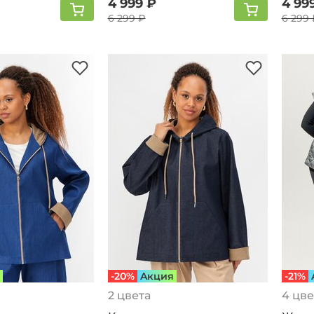
4 999 ₽
4 99
6 299 ₽
6 299 
-20%
Aкция
-21%
2 цвета
4 цве