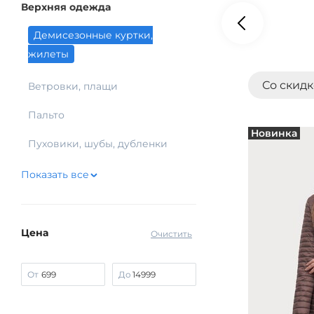
Верхняя одежда
Демисезонные куртки,
жилеты
Со скид
Ветровки, плащи
Пальто
Новинка
Пуховики, шубы, дубленки
Показать все
Цена
Очистить
От
До