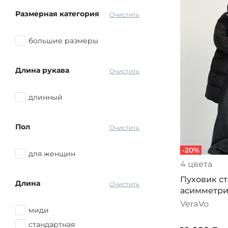
Размерная категория
Очистить
большие размеры
Длина рукава
Очистить
длинный
Пол
Очистить
-20%
для женщин
4 цвета
Пуховик ст
Длина
Очистить
асимметр
карманами
VeraVo
миди
стандартная