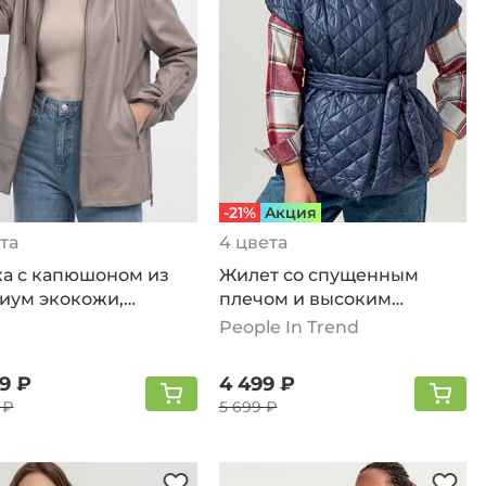
-21%
Aкция
та
4 цвета
ка с капюшоном из
Жилет со спущенным
иум экокожи,
плечом и высоким
вый
воротом, темно-синий
People In Trend
99 ₽
4 499 ₽
 ₽
5 699 ₽