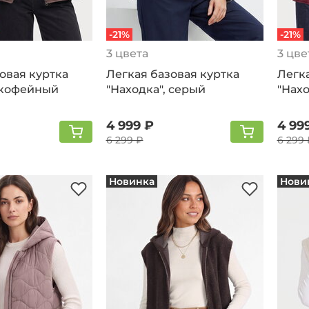
-21%
-21%
3 цвета
3 цве
овая куртка
Легкая базовая куртка
Легка
 кофейный
"Находка", серый
"Нах
4 999 ₽
4 99
6 299 ₽
6 299 
Новинка
Нови