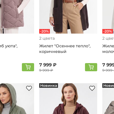
-20%
-20%
2 цвета
2 цве
б уюта",
Жилет "Осеннее тепло",
Жилет
коричневый
моло
7 999 ₽
7 99
9 999 ₽
9 999
Новинка
Нови