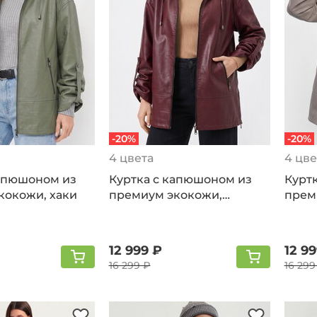
-20%
-20%
4 цвета
4 цве
капюшоном из
Куртка с капюшоном из
Курт
кокожи, хаки
премиум экокожи,
прем
винный
беже
12 999 ₽
12 9
16 299 ₽
16 299