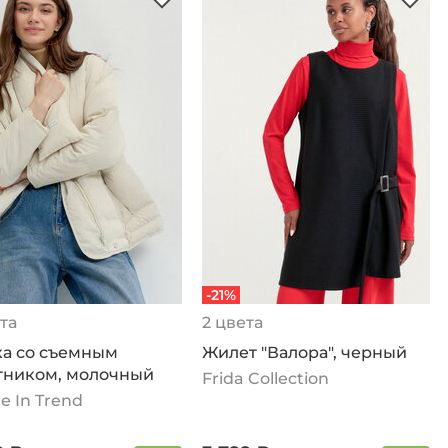
-21%
та
2 цвета
ка со съемным
Жилет "Валора", черный
тником, молочный
Frida Collection
e In Trend