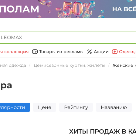
я коллекция
Товары из рекламы
Акции
Одежда
няя одежда
Демисезонные куртки, жилеты
Женские к
ера
улярности
Цене
Рейтингу
Названию
ХИТЫ ПРОДАЖ В К