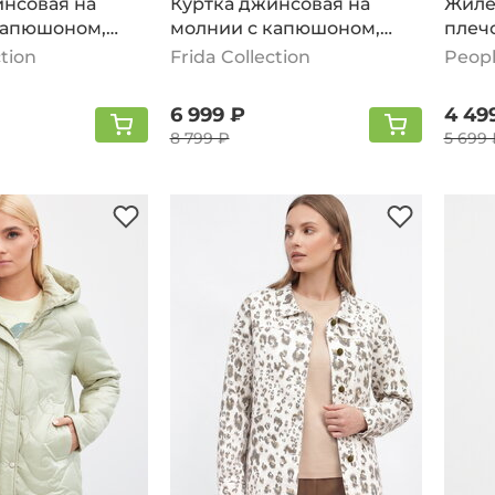
инсовая на
Куртка джинсовая на
Жиле
капюшоном,
молнии с капюшоном,
плеч
темно-синий
ворот
ction
Frida Collection
Peopl
6 999 ₽
4 49
8 799 ₽
5 699 