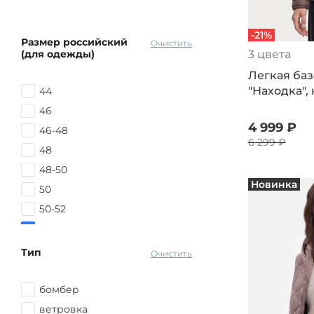
-21%
Размер российский
Очистить
(для одежды)
3 цвета
Легкая баз
"Находка",
44
46
4 999 ₽
46-48
6 299 ₽
48
48-50
Новинка
50
50-52
52
52-54
Тип
Очистить
54
54-56
бомбер
56
ветровка