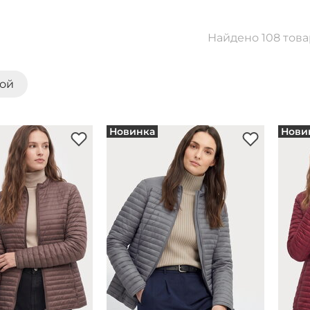
Найдено 108 тов
кой
Новинка
Нови