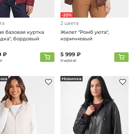
-20%
та
2 цвета
я базовая куртка
Жилет "Ромб уюта",
одка", бордовый
коричневый
9 ₽
5 999 ₽
₽
7 499 ₽
нка
Новинка