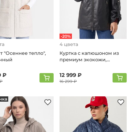
-20%
та
4 цвета
 "Осеннее тепло",
Куртка с капюшоном из
чный
премиум экокожи,
черный
9 ₽
12 999 ₽
 ₽
16 299 ₽
нка