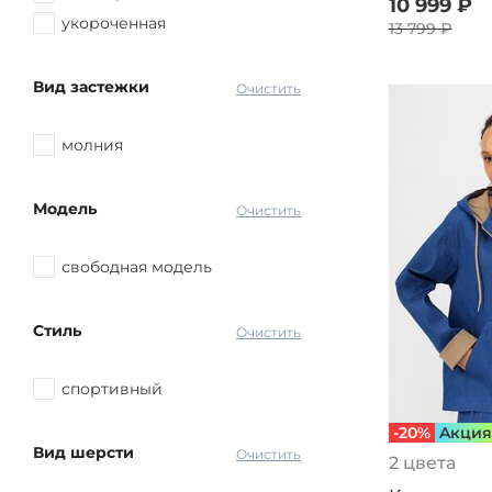
10 999 ₽
укороченная
13 799 ₽
Вид застежки
Очистить
молния
Модель
Очистить
свободная модель
Стиль
Очистить
спортивный
-20%
Aкция
Вид шерсти
Очистить
2 цвета