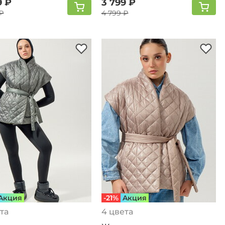
9 ₽
3 799 ₽
₽
4 799 ₽
Aкция
-21%
Aкция
та
4 цвета