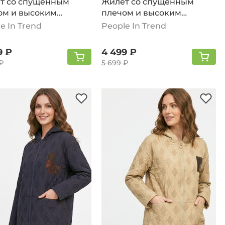
т со спущенным
Жилет со спущенным
ом и высоким
плечом и высоким
ом, хаки
воротом, бежевый
e In Trend
People In Trend
9 ₽
4 499 ₽
₽
5 699 ₽