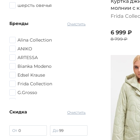
Куртка дж
шерсть овечья
молнии с 
синий
Frida Colle
Бренды
Очистить
6 999 ₽
8 799 ₽
Alina Collection
ANIKO
ARTESSA
Bianka Modeno
Edsel Krause
Frida Collection
G.Grosso
Julia Weber
lava
Скидка
Очистить
Manhattan
MIO IMPERATRICE
От
До
No name