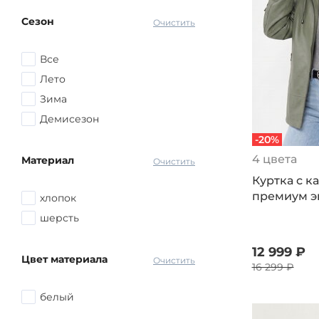
Коричневый
Сезон
Серый
Очистить
Красный
Все
Розовый
Лето
Желтый
Зима
Голубой
Демисезон
Синий
-20%
другой
4 цвета
Материал
Очистить
Куртка с 
премиум э
хлопок
шерсть
12 999 ₽
Цвет материала
Очистить
16 299 ₽
белый