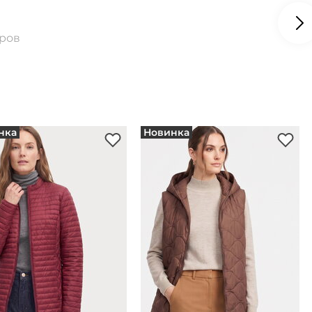
аров
нка
Новинка