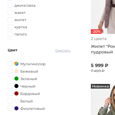
56-58
джинсовка
58
жакет
58-60
жилет
60
куртка
-20%
62
пальто
2 цвета
62-64
пуховик
Жилет "Ром
64-66
худи
Цвет
Очистить
пудровый
66
68-70
Мультиколор
5 999 ₽
7 499 ₽
Бежевый
Зеленый
Черный
Новинка
Бордовый
Белый
Фиолетовый