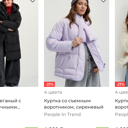
-21%
-21%
4 цвета
4 цве
еганый с
Куртка со съемным
Курт
ичными
воротником, сиреневый
воро
, черный
People In Trend
Peopl