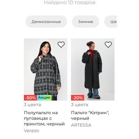
Найдено 10 товаров
Демисезонные
Зимние
Шерстяные
-50%
Aкция
-20%
3 цвета
3 цвета
Полупальто на
Пальто "Кэтрин",
пуговицах с
черный
принтом, черный
ARTESSA
VeraVo