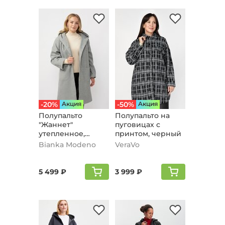
-20%
Aкция
-50%
Aкция
Полупальто
Полупальто на
"Жаннет"
пуговицах с
утепленное,
принтом, черный
серый
Bianka Modeno
VeraVo
5 499 ₽
3 999 ₽