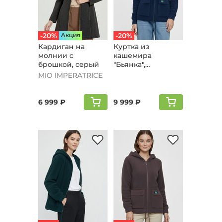
-20%
Aкция
-20%
Кардиган на
Куртка из
молнии с
кашемира
брошкой, серый
"Бьянка",
джинсовый
MIO IMPERATRICE
6 999 ₽
9 999 ₽