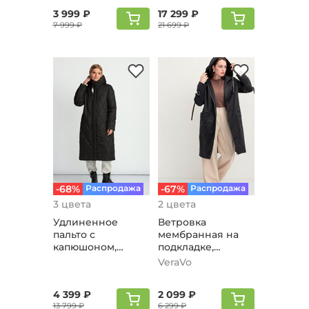
3 999 ₽
17 299 ₽
7 999 ₽
21 699 ₽
-68%
Распродажа
-67%
Распродажа
3 цвета
2 цвета
Удлиненное
Ветровка
пальто с
мембранная на
капюшоном,
подкладке,
черный
черный
VeraVo
4 399 ₽
2 099 ₽
13 799 ₽
6 299 ₽