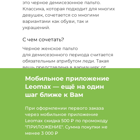
Цвет Бежевый, Размер 42-44, Тип пуховик
это черное демисезонное пальто.
Классика, которая подходит для многих
Цвет Черный, Размер 58, Сезон Демисезон
девушек, сочетается со многими
вариантами как обуви, так и
Цвет Бежевый, Размер 48, Сезон Демисезон
украшений.
Цвет Серый, Размер 48-50
С чем сочетать?
Черное женское пальто
Цвет Серый, Размер 50-52, Сезон Демисезон
для демисезонного периода считается
обязательным атрибутом леди. Такая
Размер 58, Сезон Зима, Тип пальто
вещь представлена в вариациях: от
длинной модели с карманами до
Цвет Синий, Тип шуба
Мобильное приложение
короткого пальто с лацканами. Подходит
Leomax — ещё на один
темное демисезонная пальто больше
Цвет Серый, Размер 58
всего женщинам полной или средней
шаг ближе к Вам
комплектации. На худых девушках вещь
Цвет Зеленый, Размер 56, Сезон Демисезон
может смотреться невзрачно.
При оформлении первого заказа
Необходимо подобрать
через мобильное приложение
соответствующие аксессуары. Не
Leomax скидка 500 ₽ по промокоду
советуют брать черное пальто
"ПРИЛОЖЕНИЕ". Сумма покупки не
женщинам за 50 лет. Оно может старить,
менее
3 000 ₽
если все остальные элементы лука