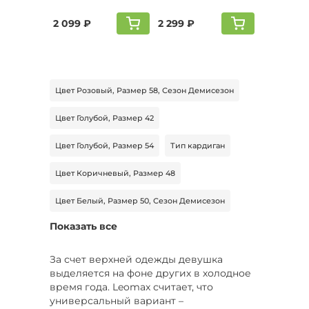
2 099 ₽
2 299 ₽
Цвет Розовый, Размер 58, Сезон Демисезон
Цвет Голубой, Размер 42
Цвет Голубой, Размер 54
Тип кардиган
Цвет Коричневый, Размер 48
Цвет Белый, Размер 50, Сезон Демисезон
Показать все
Размер 52-54, Тип шуба, Длина миди
Размер 44-46, Тип пуховик
За счет верхней одежды девушка
выделяется на фоне других в холодное
Размер 44-46, Сезон Зима, Длина макси
время года. Leomax считает, что
универсальный вариант –