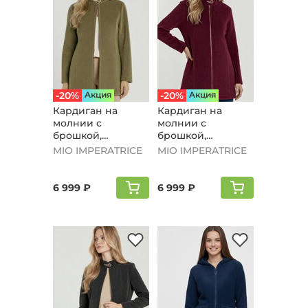
-20%
Aкция
-20%
Aкция
Кардиган на
Кардиган на
молнии с
молнии с
брошкой,
брошкой,
оливковый
бордовый
MIO IMPERATRICE
MIO IMPERATRICE
6 999 ₽
6 999 ₽