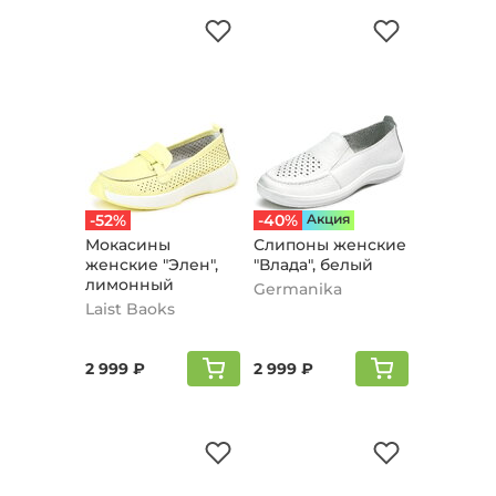
-52%
-40%
Aкция
Мокасины
Слипоны женские
женские "Элен",
"Влада", белый
лимонный
Germanika
Laist Baoks
2 999 ₽
2 999 ₽