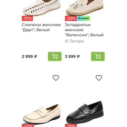
-17%
-20%
Aкция
Слипоны женские
Эспадрильи
"Дарт", белый
женские
"Валенсия", белый
El Tempo
2 999 ₽
3 599 ₽
-47%
-20%