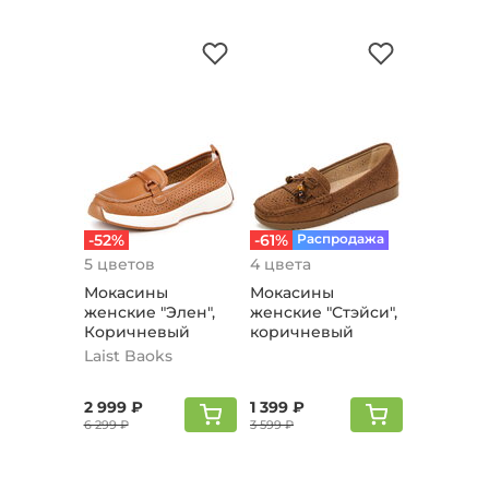
-52%
-61%
Распродажа
5 цветов
4 цвета
Мокасины
Мокасины
женские "Элен",
женские "Стэйси",
Коричневый
коричневый
Laist Baoks
2 999 ₽
1 399 ₽
6 299 ₽
3 599 ₽