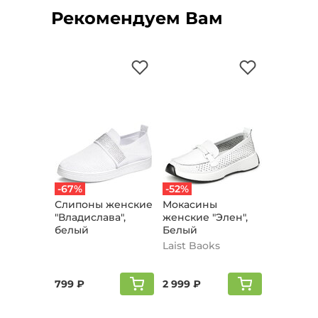
Рекомендуем Вам
-67%
-52%
Слипоны женские
Мокасины
"Владислава",
женские "Элен",
белый
Белый
Laist Baoks
799 ₽
2 999 ₽