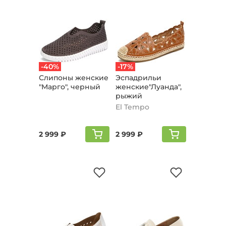
-40%
-17%
Слипоны женские
Эспадрильи
"Марго", черный
женские"Луанда",
рыжий
El Tempo
2 999 ₽
2 999 ₽