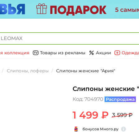
я коллекция
Товары из рекламы
Акции
Одежда
Слипоны, лоферы
Слипоны женские "Ария"
Слипоны женские 
Код:
704970
Распродажа
1 499 ₽
3 599 ₽
бонусов Много.ру