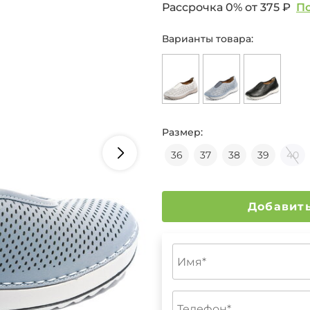
Рассрочка 0% от
375 ₽
П
Варианты товара:
Размер:
36
37
38
39
40