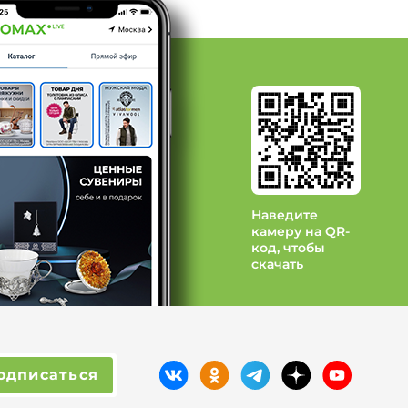
Наведите
камеру на QR-
код, чтобы
скачать
одписаться