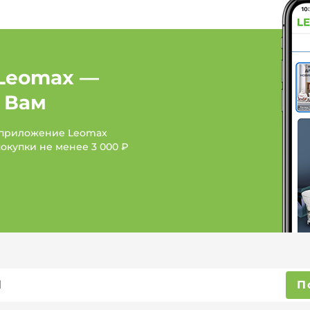
Leomax —
 Вам
 приложение Leomax
покупки не менее
3 000 ₽
П