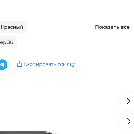
т Красный
Показать все
ер 36
 Красный, Размер 36
Скопировать ссылку
т Синий
т Розовый
т Черный
ер 41
Обувь: Бренд PATROL
ni
Обувь: Бренд Doctor ТМ