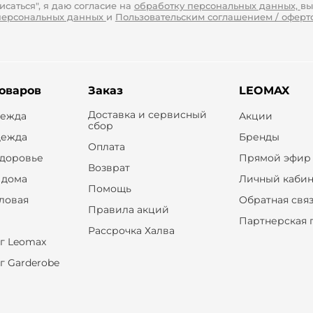
саться", я даю согласие на
обработку персональных данных,
вы
персональных данных
и
Пользовательским соглашением / оферт
товаров
Заказ
LEOMAX
Доставка и сервисный
дежда
Акции
сбор
дежда
Бренды
Оплата
здоровье
Прямой эфир
Возврат
 дома
Личный кабин
Помощь
оловая
Обратная свя
Правила акций
Партнерская 
Рассрочка Халва
г Leomax
г Garderobe