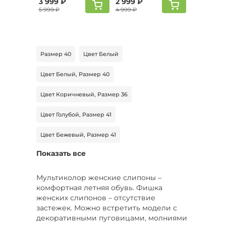
3 999 ₽
2 999 ₽
5 999 ₽
4 999 ₽
Размер 40
Цвет Белый
Цвет Белый, Размер 40
Цвет Коричневый, Размер 36
Цвет Голубой, Размер 41
Цвет Бежевый, Размер 41
Показать все
Цвет Бежевый, Размер 40
Цвет Бежевый, Размер 38
Мультиколор женские слипоны –
комфортная летняя обувь. Фишка
Цвет Бордовый, Размер 42
женских слипонов – отсутствие
застежек. Можно встретить модели с
Цвет Синий, Размер 42
Цвет Оранжевый
декоративными пуговицами, молниями