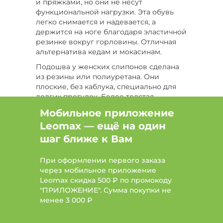
и пряжками, но они не несут
Цвет Оранжевый, Размер 39
функциональной нагрузки. Эта обувь
легко снимается и надевается, а
Цвет Оранжевый, Размер 41
держится на ноге благодаря эластичной
резинке вокруг горловины. Отличная
Цвет Фиолетовый, Размер 39
альтернатива кедам и мокасинам.
Подошва у женских слипонов сделана
Бренд Dino Ricci Select
Бренд Germanika
из резины или полиуретана. Они
плоские, без каблука, специально для
Бренд MARKO
Бренд MAXWELLA
долгих прогулок. Более толстая
подошва заменяет каблук и немного
Мобильное приложение
увеличивает рост. Также часто
Leomax — ещё на один
встречается имитация толстой подошвы
– на самом деле подошва отлита из
шаг ближе к Вам
резины в виде корытца с увеличенными
бортами. Это нужно для защиты носков
При оформлении первого заказа
обуви и ее боков от ударных
через мобильное приложение
повреждений при ходьбе по камням, а
Leomax скидка 500 ₽ по промокоду
еще немного унижает промокаемость.
"ПРИЛОЖЕНИЕ". Сумма покупки не
Модели с имитацией толстой подошвы
менее
3 000 ₽
более легкие, чем с ее полноценной
версией.