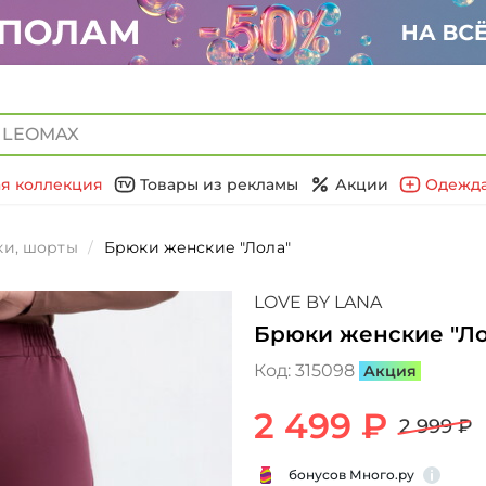
я коллекция
Товары из рекламы
Акции
Одежда
и, шорты
Брюки женские "Лола"
LOVE BY LANA
Брюки женские "Ло
Код:
315098
Акция
2 499 ₽
2 999 ₽
бонусов Много.ру