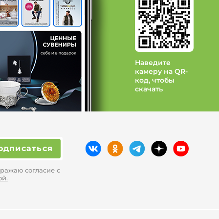
Binitra Bini
д СКС
Наведите
камеру на QR-
код, чтобы
скачать
одписаться
ражаю согласие с
ой.