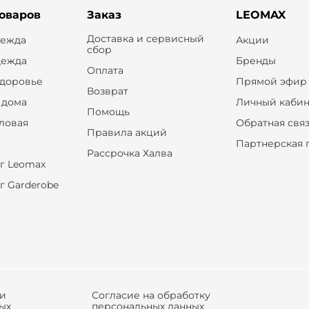
товаров
Заказ
LEOMAX
Доставка и сервисный
дежда
Акции
сбор
дежда
Бренды
Оплата
здоровье
Прямой эфир
Возврат
 дома
Личный кабин
Помощь
оловая
Обратная свя
Правила акций
Партнерская 
Рассрочка Халва
г Leomax
г Garderobe
ки
Согласие на обработку
ых
персональных данных