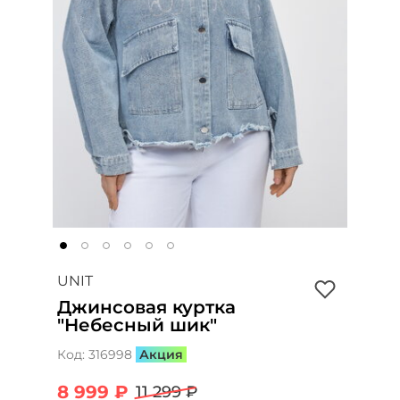
UNIT
Джинсовая куртка
"Небесный шик"
Код:
316998
Акция
8 999 ₽
11 299 ₽