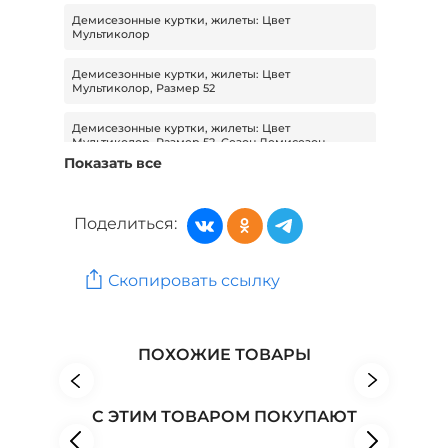
Демисезонные куртки, жилеты: Цвет
Мультиколор
Демисезонные куртки, жилеты: Цвет
Мультиколор, Размер 52
Демисезонные куртки, жилеты: Цвет
Мультиколор, Размер 52, Сезон Демисезон
Показать все
Демисезонные куртки, жилеты: Цвет
Мультиколор, Сезон Демисезон
Поделиться:
Демисезонные куртки, жилеты: Цвет Бордовый
Демисезонные куртки, жилеты: Цвет Бордовый,
Скопировать ссылку
Размер 50
Женская одежда: Бренд Amazone
ПОХОЖИЕ ТОВАРЫ
Женская одежда: Бренд Doctor ТМ
Женская одежда: Бренд Мечты Данаи
С ЭТИМ ТОВАРОМ ПОКУПАЮТ