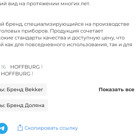
й вид на протяжении многих лет.
й бренд, специализирующийся на производстве
толовых приборов. Продукция сочетает
окие стандарты качества и доступную цену, что
й как для повседневного использования, так и для
ы
16
HOFFBURG
1
ды HOFFBURG
1
ы: Бренд Bekker
Показать все
ы: Бренд Доляна
ды: Бренд HOFFBURG
Скопировать ссылку
ы: Бренд Lefard