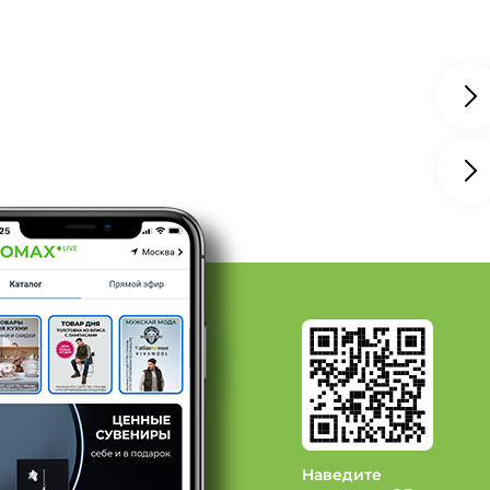
ды: Бренд LORAINE
ы: Бренд Pomi D’oro
: Бренд Royal Classics
нд Leomax
д Oursson
д Pomi D’oro
Наведите