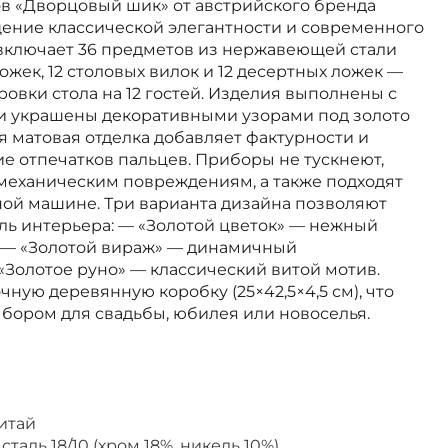
в «Дворцовый шик» от австрийского бренда
ние классической элегантности и современного
 включает 36 предметов из нержавеющей стали
 ложек, 12 столовых вилок и 12 десертных ложек —
ровки стола на 12 гостей. Изделия выполнены с
и украшены декоративными узорами под золото
я матовая отделка добавляет фактурности и
е отпечатков пальцев. Приборы не тускнеют,
 механическим повреждениям, а также подходят
ной машине. Три варианта дизайна позволяют
ль интерьера: — «Золотой цветок» — нежный
 — «Золотой вираж» — динамичный
«Золотое руно» — классический витой мотив.
чную деревянную коробку (25×42,5×4,5 см), что
бором для свадьбы, юбилея или новоселья.
итай
аль 18/10 (хром 18%, никель 10%)