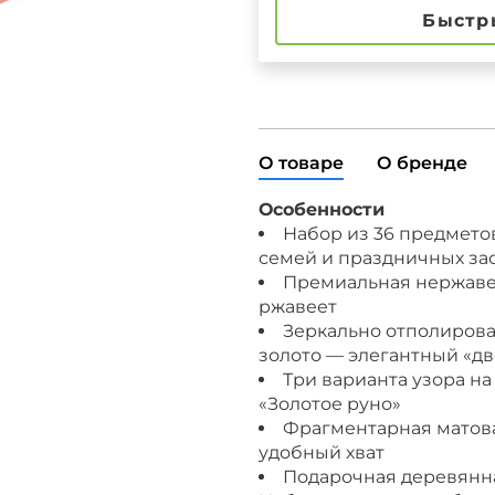
Быстр
О товаре
О бренде
Особенности
Набор из 36 предмето
семей и праздничных за
Премиальная нержавеющ
ржавеет
Зеркально отполирова
золото — элегантный «д
Три варианта узора на
«Золотое руно»
Фрагментарная матова
удобный хват
Подарочная деревянна