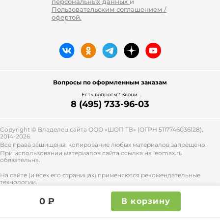
персональных данных
и
Пользовательским соглашением /
офертой.
Вопросы по оформленным заказам
Есть вопросы? Звони:
8 (495) 733-96-03
Copyright © Владелец сайта ООО «
ШОП ТВ
» (ОГРН 5117746036128),
2014-2026.
Все права защищены, копирование любых материалов запрещено.
При использовании материалов сайта ссылка на leomax.ru
обязательна.
На сайте (и всех его страницах) применяются рекомендательные
технологии.
Правила применения рекомендательных технологий и контакты
смотрите
тут
.
0 ₽
В корзину