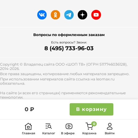
Вопросы по оформленным заказам
Есть вопросы? Звони:
8 (495) 733-96-03
Copyright © Владелец сайта ООО «
ШОП ТВ
» (ОГРН 5117746036128),
2014-2026.
Все права защищены, копирование любых материалов запрещено.
При использовании материалов сайта ссылка на leomax.ru
обязательна.
На сайте (и всех его страницах) применяются рекомендательные
технологии.
Правила применения рекомендательных технологий и контакты
смотрите
тут
.
0 ₽
В корзину
0
Главная
Каталог
В эфире
Корзина
Войти