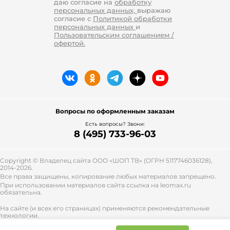
даю согласие на
обработку
персональных данных,
выражаю
согласие с
Политикой обработки
персональных данных
и
Пользовательским соглашением /
офертой.
Вопросы по оформленным заказам
Есть вопросы? Звони:
8 (495) 733-96-03
Copyright © Владелец сайта ООО «
ШОП ТВ
» (ОГРН 5117746036128),
2014-2026.
Все права защищены, копирование любых материалов запрещено.
При использовании материалов сайта ссылка на leomax.ru
обязательна.
На сайте (и всех его страницах) применяются рекомендательные
технологии.
Правила применения рекомендательных технологий и контакты
смотрите
тут
.