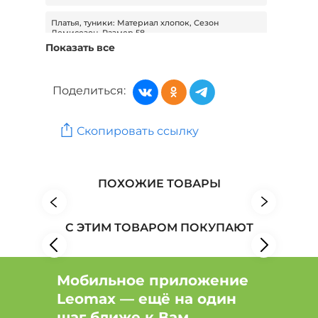
Платья, туники: Материал хлопок, Сезон
Демисезон, Размер 58
Показать все
Платья, туники: Цвет Бордовый, Материал хлопок,
Размер 58
Поделиться:
Платья, туники: Вид застежки без застежки,
Материал хлопок, Размер 58
Скопировать ссылку
Платья, туники: Материал хлопок, Размер 58
Женская одежда: Бренд Радуга
ПОХОЖИЕ ТОВАРЫ
Женская одежда: Бренд Еленди
Женская одежда: Бренд Алтекс
С ЭТИМ ТОВАРОМ ПОКУПАЮТ
Мобильное приложение
Leomax — ещё на один
шаг ближе к Вам