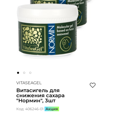
VITASEAGEL
Витасигель для
снижения сахара
"Нормин", 3шт
Код:
406246-01
Акция