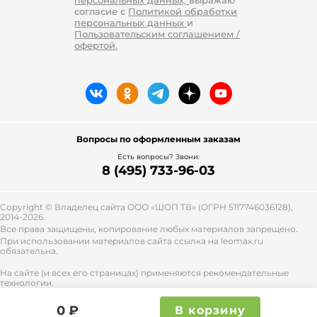
согласие с
Политикой обработки
персональных данных
и
Пользовательским соглашением /
офертой.
Вопросы по оформленным заказам
Есть вопросы? Звони:
8 (495) 733-96-03
Copyright © Владелец сайта ООО «
ШОП ТВ
» (ОГРН 5117746036128),
2014-2026.
Все права защищены, копирование любых материалов запрещено.
При использовании материалов сайта ссылка на leomax.ru
обязательна.
На сайте (и всех его страницах) применяются рекомендательные
технологии.
Правила применения рекомендательных технологий и контакты
смотрите
тут
.
0 ₽
В корзину