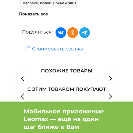
Ветровки, плащи: Бренд ANIKO
Показать все
Ветровки, плащи: Бренд ARTESSA
Ветровки, плащи: Бренд Edsel Krause
Поделиться:
Женская одежда: Бренд Claudio Canzian
Скопировать ссылку
Женская одежда: Бренд Доминика Росси
Женская одежда: Бренд Эстет Ювелирный завод
ПОХОЖИЕ ТОВАРЫ
С ЭТИМ ТОВАРОМ ПОКУПАЮТ
Мобильное приложение
Leomax — ещё на один
шаг ближе к Вам