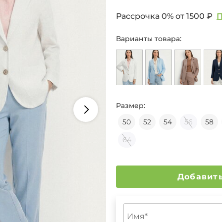
Рассрочка 0% от
1500 ₽
П
Варианты товара:
Размер:
50
52
54
56
58
64