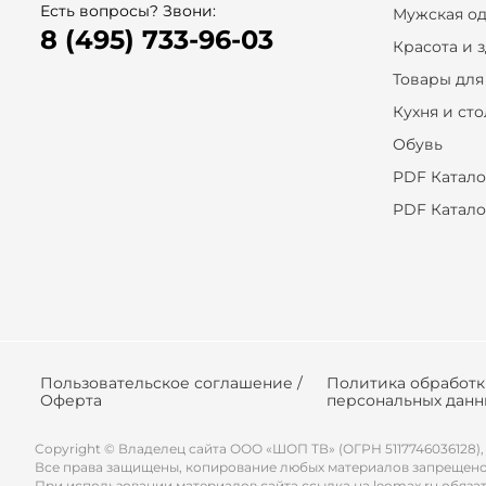
Есть вопросы? Звони:
Мужская о
8 (495) 733-96-03
Красота и 
Товары для
Кухня и ст
Обувь
PDF Катало
PDF Катало
Пользовательское соглашение /
Политика обработ
Оферта
персональных данн
Copyright © Владелец сайта ООО «
ШОП ТВ
» (ОГРН 5117746036128),
Все права защищены, копирование любых материалов запрещено
При использовании материалов сайта ссылка на leomax.ru обяза