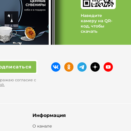
Наведите
камеру на QR-
код, чтобы
скачать
одписаться
ражаю согласие с
ой.
Информация
О канале