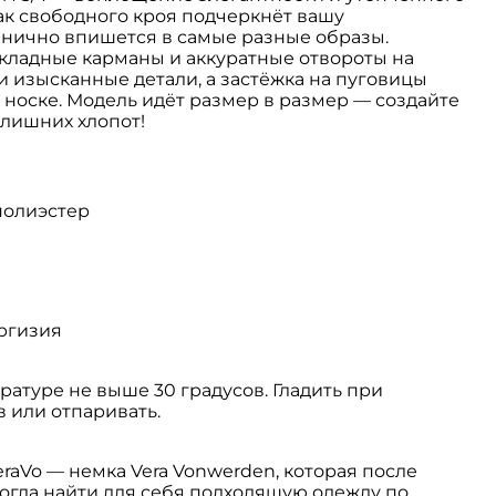
ак свободного кроя подчеркнёт вашу
анично впишется в самые разные образы.
кладные карманы и аккуратные отвороты на
 изысканные детали, а застёжка на пуговицы
 носке. Модель идёт размер в размер — создайте
 лишних хлопот!
 полиэстер
иргизия
ратуре не выше 30 градусов. Гладить при
в или отпаривать.
raVo ― немка Vera Vonwerden, которая после
огла найти для себя подходящую одежду по