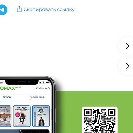
еты: Тип кардиган, Размер 56
Скопировать ссылку
еты: Тип кардиган, Размер 58
еты: Размер 56, Сезон Все
еты: Тип жакет, Сезон Все
еты: Тип жакет, Размер 54
д DEMIRKOL
д DIANIDA
д EL