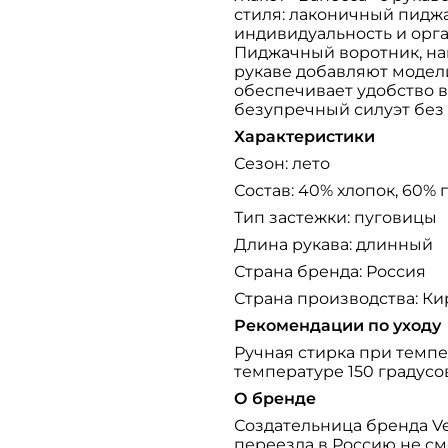
стиля: лаконичный пидж
индивидуальность и орг
Пиджачный воротник, на
рукаве добавляют модели
обеспечивает удобство в
безупречный силуэт без
Характеристики
Сезон: лето
Состав: 40% хлопок, 60%
Тип застежки: пуговицы
Длина рукава: длинный
Страна бренда: Россия
Страна производства: К
Рекомендации по уходу
Ручная стирка при темпе
температуре 150 градусо
О бренде
Создательница бренда Ve
переезда в Россию не см