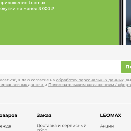
 приложение Leomax
покупки не менее
3 000 ₽
П
саться", я даю согласие на
обработку персональных данных,
вы
персональных данных
и
Пользовательским соглашением / оферт
товаров
Заказ
LEOMAX
Доставка и сервисный
дежда
Акции
сбор