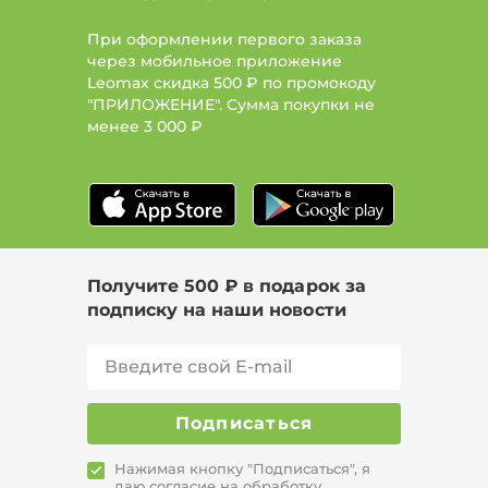
Просматривая каталог LEOMAX вы
найдете множество интересных
При оформлении первого заказа
моделей, на любой случай жизни.
через мобильное приложение
Реклама излишня. Доставка возможно
Leomax скидка 500 ₽ по промокоду
по Москве и другим городам России.
"ПРИЛОЖЕНИЕ". Сумма покупки не
менее
3 000 ₽
Получите 500 ₽ в подарок за
подписку на наши новости
Подписаться
Нажимая кнопку "Подписаться", я
даю согласие на
обработку