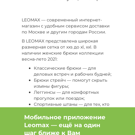
LEOMAX — современный интернет-
магазин с удобным сервисом доставки
по Москве и другим городам России.
В LEOMAX представлена широкая
размерная сетка от xxs до xl, xxl. В
наличии женские брюки коллекции
весна-лето 2021:
Классические брюки — для
деловых встреч и рабочих будней;
Брюки стрейч — помогут скрыть
изъяны фигуры;
Леггинсы — для комфортных
прогулок или поездок;
Спортивные штаны — для тех, кто
любит быстрый темп жизни и
Мобильное приложение
везде успевает;
Кюлоты — для модниц, которые
Leomax — ещё на один
любят выглядеть сногсшибательно.
шаг ближе к Вам