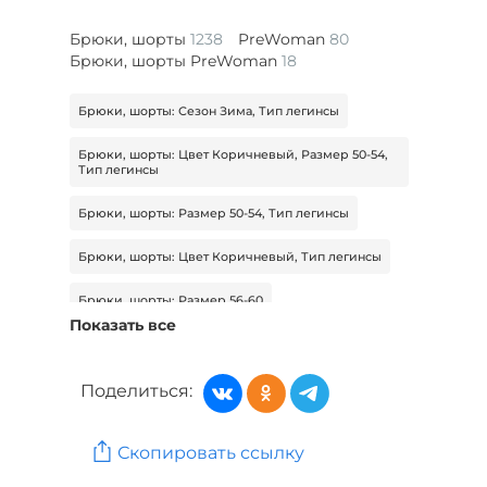
Брюки, шорты
1238
PreWoman
80
Брюки, шорты PreWoman
18
Брюки, шорты: Сезон Зима, Тип легинсы
Брюки, шорты: Цвет Коричневый, Размер 50-54,
Тип легинсы
Брюки, шорты: Размер 50-54, Тип легинсы
Брюки, шорты: Цвет Коричневый, Тип легинсы
Брюки, шорты: Размер 56-60
Показать все
Брюки, шорты: Цвет Коричневый, Размер 56-60
Брюки, шорты: Цвет Коричневый, Размер 56-60,
Поделиться:
Сезон Зима
Женская одежда: Бренд Manhattan
Скопировать ссылку