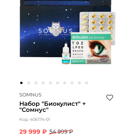
SOMNUS
Набор "Биокулист" +
"Сомнус"
Код:
406174-01
29 999 ₽
54 999 ₽