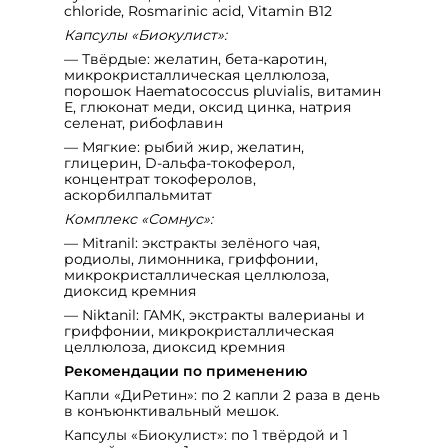
chloride, Rosmarinic acid, Vitamin B12
Капсулы «Биокулист»:
— Твёрдые: желатин, бета-каротин,
микрокристаллическая целлюлоза,
порошок Haematococcus pluvialis, витамин
Е, глюконат меди, оксид цинка, натрия
селенат, рибофлавин
— Мягкие: рыбий жир, желатин,
глицерин, D-альфа-токоферол,
концентрат токоферолов,
аскорбилпальмитат
Комплекс «Сомнус»:
— Mitranil: экстракты зелёного чая,
родиолы, лимонника, гриффонии,
микрокристаллическая целлюлоза,
диоксид кремния
— Niktanil: ГАМК, экстракты валерианы и
гриффонии, микрокристаллическая
целлюлоза, диоксид кремния
Рекомендации по применению
Капли «ДиРетин»: по 2 капли 2 раза в день
в конъюнктивальный мешок.
Капсулы «Биокулист»: по 1 твёрдой и 1