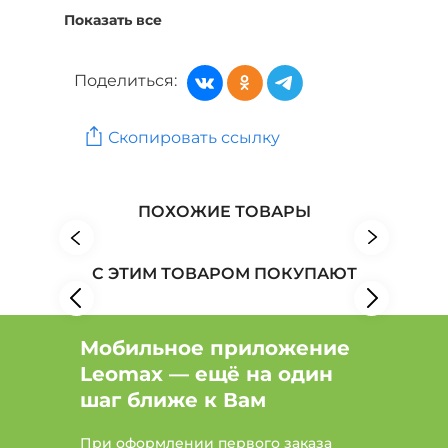
Показать все
Витамины, БАД и пищевые добавки: Тип пищевая
добавка, Показания для мужского здоровья
Поделиться:
Витамины, БАД и пищевые добавки: Показания
для ног
Скопировать ссылку
Витамины, БАД и пищевые добавки: Тип пищевая
добавка, Показания для ног
Красота и здоровье: Бренд JFK International
ПОХОЖИЕ ТОВАРЫ
Красота и здоровье: Бренд Купецкий дом Посадъ
С ЭТИМ ТОВАРОМ ПОКУПАЮТ
Красота и здоровье: Бренд Oursson
Мобильное приложение
Leomax — ещё на один
шаг ближе к Вам
При оформлении первого заказа