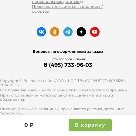
персональных данных
и
Пользовательским соглашением /
офертой.
Вопросы по оформленным заказам
Есть вопросы? Звони:
8 (495) 733-96-03
Copyright © Владелец сайта ООО «
ШОП ТВ
» (ОГРН 5117746036128),
2014-2026.
Все права защищены, копирование любых материалов запрещено.
При использовании материалов сайта ссылка на leomax.ru
обязательна.
На сайте (и всех его страницах) применяются рекомендательные
технологии.
Правила применения рекомендательных технологий и контакты
смотрите
тут
.
0 ₽
В корзину