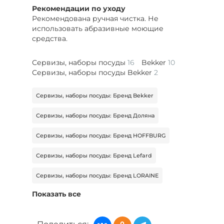
Рекомендации по уходу
Рекомендована ручная чистка. Не
использовать абразивные моющие
средства.
Сервизы, наборы посуды
16
Bekker
10
Сервизы, наборы посуды Bekker
2
Сервизы, наборы посуды: Бренд Bekker
Сервизы, наборы посуды: Бренд Доляна
Сервизы, наборы посуды: Бренд HOFFBURG
Сервизы, наборы посуды: Бренд Lefard
Сервизы, наборы посуды: Бренд LORAINE
Показать все
Сервизы, наборы посуды: Бренд Pomi D’oro
Сервизы, наборы посуды: Бренд Royal Classics