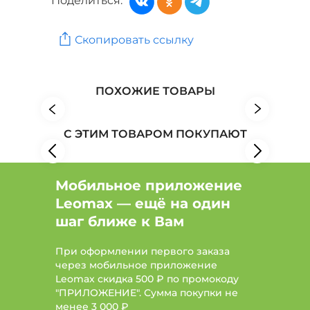
Поделиться:
Сервировка: Бренд Доляна
Скопировать ссылку
Сервировка: Бренд HOFFBURG
Сервировка: Бренд Dr. Arsenin
ПОХОЖИЕ ТОВАРЫ
С ЭТИМ ТОВАРОМ ПОКУПАЮТ
Мобильное приложение
Leomax — ещё на один
шаг ближе к Вам
При оформлении первого заказа
через мобильное приложение
Leomax скидка 500 ₽ по промокоду
"ПРИЛОЖЕНИЕ". Сумма покупки не
менее
3 000 ₽