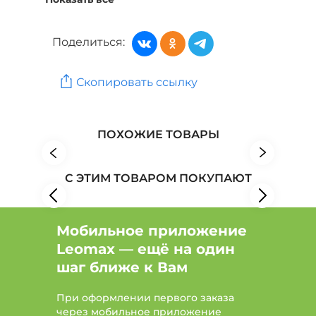
Уход за волосами: Бренд Vegannova
Уход за волосами: Бренд VIBELY
Поделиться:
Красота и здоровье: Бренд Coffesso
Скопировать ссылку
Красота и здоровье: Бренд JFK International
Красота и здоровье: Бренд Купецкий дом Посадъ
ПОХОЖИЕ ТОВАРЫ
С ЭТИМ ТОВАРОМ ПОКУПАЮТ
Мобильное приложение
Leomax — ещё на один
шаг ближе к Вам
При оформлении первого заказа
через мобильное приложение