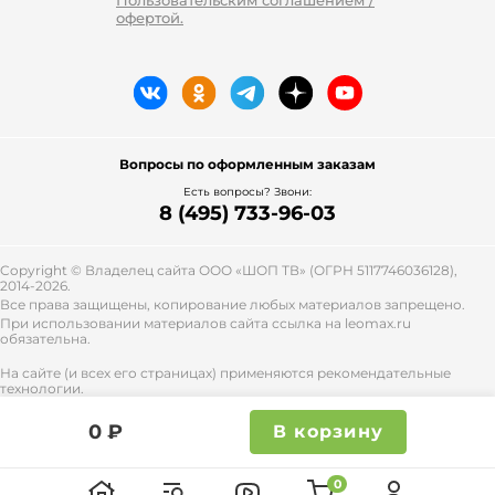
офертой.
Вопросы по оформленным заказам
Есть вопросы? Звони:
8 (495) 733-96-03
Copyright © Владелец сайта ООО «
ШОП ТВ
» (ОГРН 5117746036128),
2014-2026.
Все права защищены, копирование любых материалов запрещено.
При использовании материалов сайта ссылка на leomax.ru
обязательна.
На сайте (и всех его страницах) применяются рекомендательные
технологии.
Правила применения рекомендательных технологий и контакты
смотрите
тут
.
0 ₽
В корзину
0