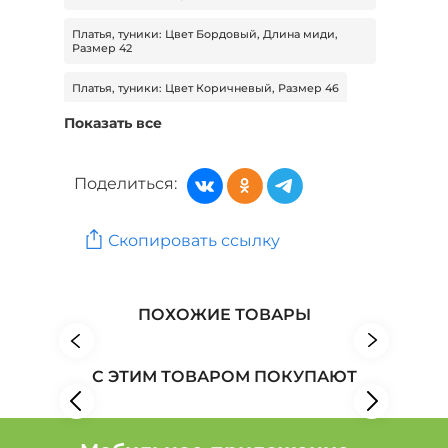
Платья, туники: Цвет Бордовый, Длина миди,
Размер 42
Платья, туники: Цвет Коричневый, Размер 46
Показать все
Платья, туники: Цвет Синий, Длина макси, Размер
54
Поделиться:
Платья, туники: Цвет Зеленый, Длина макси,
Размер 50
Платья, туники: Цвет Зеленый, Длина макси,
Скопировать ссылку
Размер 54
Женская одежда: Бренд Belezza
ПОХОЖИЕ ТОВАРЫ
Женская одежда: Бренд Binitra Bini
Женская одежда: Бренд СКС
С ЭТИМ ТОВАРОМ ПОКУПАЮТ