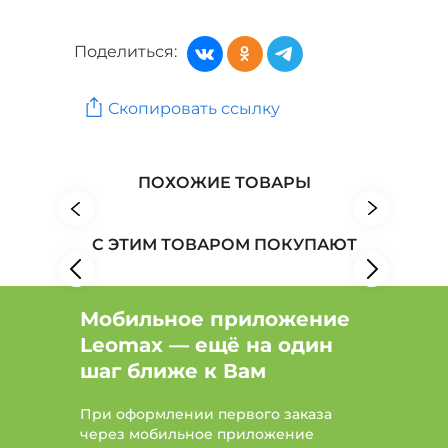
Слипоны, лоферы: Цвет Бордовый, Размер 41
Поделиться:
Обувь: Бренд SHOIBERG
Скопировать ссылку
Обувь: Бренд wun der SPUR
Обувь: Бренд Zenden
ПОХОЖИЕ ТОВАРЫ
С ЭТИМ ТОВАРОМ ПОКУПАЮТ
Мобильное приложение
Leomax — ещё на один
шаг ближе к Вам
При оформлении первого заказа
через мобильное приложение