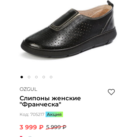
OZGUL
Слипоны женские
"Франческа"
Код:
705217
Акция
3 999 ₽
5 999 ₽