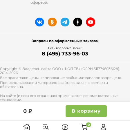
офертой.
Вопросы по оформленным заказам
Есть вопросы? Звони:
8 (495) 733-96-03
Copyright © Владелец сайта ООО «
ШОП ТВ
» (ОГРН 5117746036128),
2014-2026.
Все права защищены, копирование любых материалов запрещено.
При использовании материалов сайта ссылка на leomax.ru
обязательна.
На сайте (и всех его страницах) применяются рекомендательные
технологии.
Правила применения рекомендательных технологий и контакты
смотрите
тут
.
0 ₽
В корзину
0