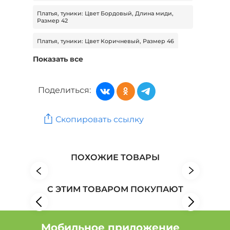
Платья, туники: Цвет Бордовый, Длина миди,
Размер 42
Платья, туники: Цвет Коричневый, Размер 46
Показать все
Платья, туники: Цвет Синий, Длина макси, Размер
54
Поделиться:
Платья, туники: Цвет Зеленый, Длина макси,
Размер 50
Платья, туники: Цвет Зеленый, Длина макси,
Скопировать ссылку
Размер 54
Женская одежда: Бренд Belezza
ПОХОЖИЕ ТОВАРЫ
Женская одежда: Бренд Binitra Bini
Женская одежда: Бренд СКС
С ЭТИМ ТОВАРОМ ПОКУПАЮТ
Мобильное приложение