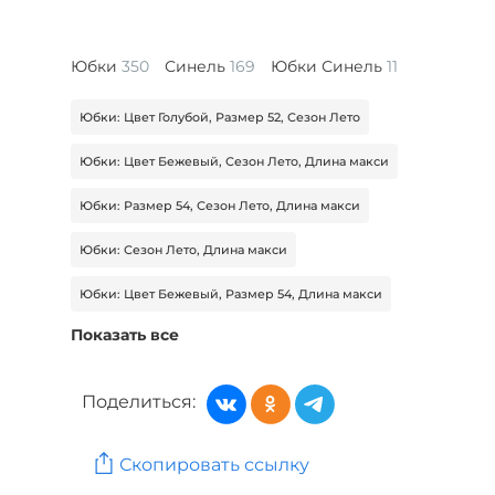
Юбки
350
Синель
169
Юбки Синель
11
Юбки: Цвет Голубой, Размер 52, Сезон Лето
Юбки: Цвет Бежевый, Сезон Лето, Длина макси
Юбки: Размер 54, Сезон Лето, Длина макси
Юбки: Сезон Лето, Длина макси
Юбки: Цвет Бежевый, Размер 54, Длина макси
Показать все
Юбки: Цвет Голубой, Размер 58, Сезон Лето
Юбки: Размер 58, Сезон Лето, Длина миди
Поделиться:
Женская одежда: Бренд Доминика Росси
Скопировать ссылку
Женская одежда: Бренд Эстет Ювелирный завод