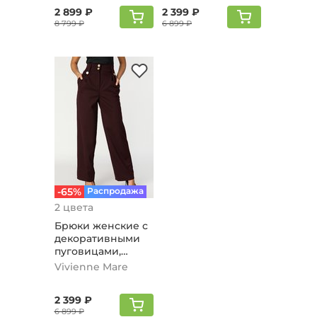
2 899 ₽
2 399 ₽
8 799 ₽
6 899 ₽
-65%
Распродажа
2 цвета
Брюки женские с
декоративными
пуговицами,
винный
Vivienne Mare
2 399 ₽
6 899 ₽