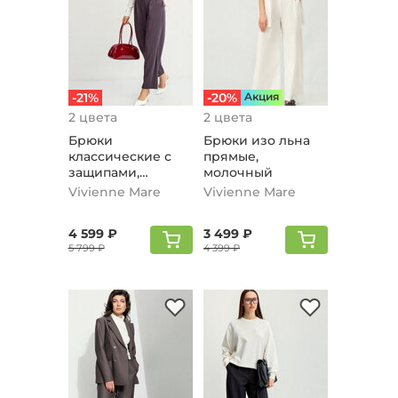
-21%
-20%
Aкция
2 цвета
2 цвета
Брюки
Брюки изо льна
классические с
прямые,
защипами,
молочный
кофейный
Vivienne Mare
Vivienne Mare
4 599 ₽
3 499 ₽
5 799 ₽
4 399 ₽