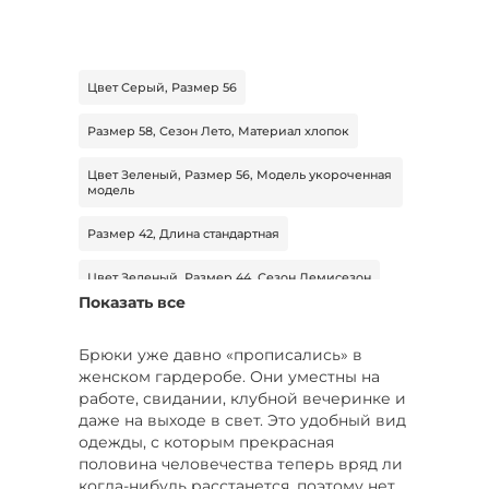
Цвет Серый, Размер 56
Размер 58, Сезон Лето, Материал хлопок
Цвет Зеленый, Размер 56, Модель укороченная
модель
Размер 42, Длина стандартная
Цвет Зеленый, Размер 44, Сезон Демисезон
Показать все
Размер 46, Сезон Демисезон, Тип легинсы
Брюки уже давно «прописались» в
Цвет Синий, Размер 50-52, Сезон Зима
женском гардеробе. Они уместны на
работе, свидании, клубной вечеринке и
Цвет Голубой, Размер 50, Тип штаны
даже на выходе в свет. Это удобный вид
спортивные
одежды, с которым прекрасная
половина человечества теперь вряд ли
Цвет Красный, Размер 52, Сезон Демисезон
когда-нибудь расстанется, поэтому нет