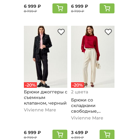
6 999 ₽
6 999 ₽
8 799 ₽
8 799 ₽
-20%
-20%
Брюки джоггеры с
2 цвета
съемным
Брюки со
клапаном, черный
складками
Vivienne Mare
свободные,
молочный
Vivienne Mare
6 999 ₽
3 499 ₽
8 799 ₽
4 399 ₽