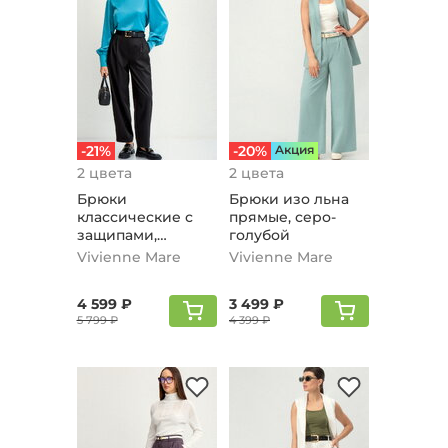
-21%
-20%
Aкция
2 цвета
2 цвета
Брюки
Брюки изо льна
классические с
прямые, серо-
защипами,
голубой
черный
Vivienne Mare
Vivienne Mare
4 599 ₽
3 499 ₽
5 799 ₽
4 399 ₽