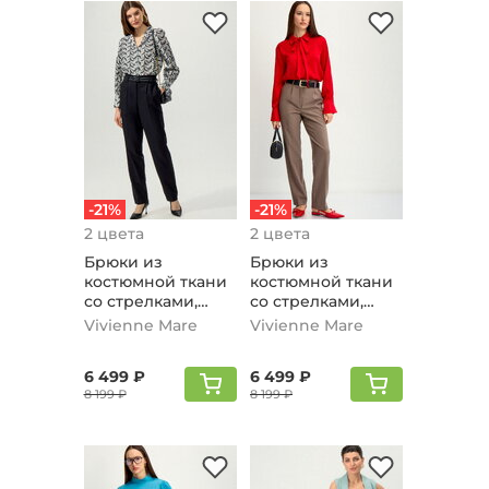
-21%
-21%
2 цвета
2 цвета
Брюки из
Брюки из
костюмной ткани
костюмной ткани
со стрелками,
со стрелками,
черный
кофейный
Vivienne Mare
Vivienne Mare
6 499 ₽
6 499 ₽
8 199 ₽
8 199 ₽