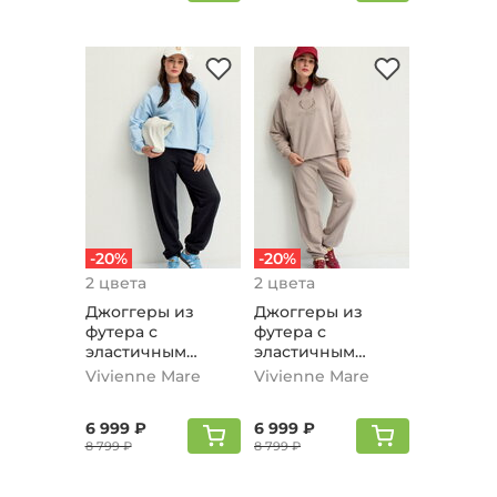
-20%
-20%
2 цвета
2 цвета
Джоггеры из
Джоггеры из
футера с
футера с
эластичным
эластичным
поясом, черный
поясом, бежевый
Vivienne Mare
Vivienne Mare
6 999 ₽
6 999 ₽
8 799 ₽
8 799 ₽