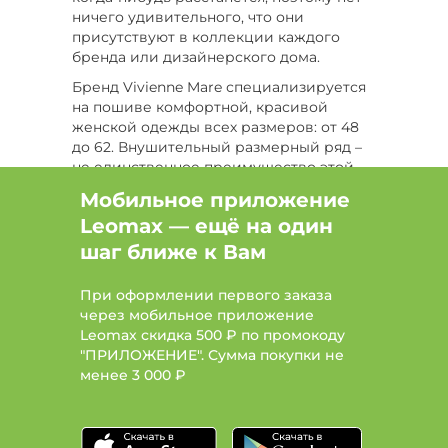
ничего удивительного, что они
Цвет Белый, Размер 58-60, Длина стандартная
присутствуют в коллекции каждого
бренда или дизайнерского дома.
Цвет Белый, Размер 62-64, Сезон Лето
Бренд Vivienne Mare специализируется
Цвет Бордовый, Сезон Лето, Тип капри
на пошиве комфортной, красивой
женской одежды всех размеров: от 48
Размер 46-48, Сезон Лето, Тип джинсы
до 62. Внушительный размерный ряд –
не единственное преимущество этой
Цвет Бежевый, Тип брюки, Длина миди
марки.
Мобильное приложение
Одежду марки Vivienne Mare отличает
Цвет Черный, Размер 56-58, Сезон Лето
Leomax — ещё на один
оригинальный крой, нестандартный
шаг ближе к Вам
дизайн, трендовые палитры оттенков.
Цвет Оранжевый, Размер 58, Сезон Лето
Последние коллекции выполнены
При оформлении первого заказа
применением смесовых или
Цвет Оранжевый, Размер 64, Сезон Лето
через мобильное приложение
натуральных материалов, комфортных к
Leomax скидка 500 ₽ по промокоду
телу и удобных в уходе.
Цвет Фиолетовый, Размер 50-52, Сезон Лето
"ПРИЛОЖЕНИЕ". Сумма покупки не
Продуманный крой – одна из сильных
менее
3 000 ₽
сторон бренда. Женские брюки от
Vivienne Mare выполнены с учетом
высокой посадки и широкого пояса-
резинки, который не причиняет