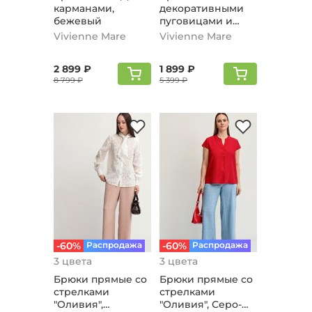
карманами,
декоративными
бежевый
пуговицами и
карманами,
Vivienne Mare
Vivienne Mare
бордовый
2 899 ₽
1 899 ₽
8 799 ₽
5 399 ₽
-60%
Распродажа
-60%
Распродажа
3 цвета
3 цвета
Брюки прямые со
Брюки прямые со
стрелками
стрелками
"Оливия",
"Оливия", Серо-