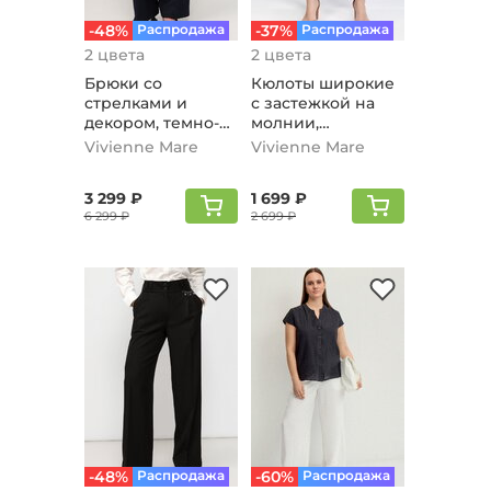
-48%
Распродажа
-37%
Распродажа
2 цвета
2 цвета
Брюки со
Кюлоты широкие
стрелками и
с застежкой на
декором, темно-
молнии,
синий
коричневый
Vivienne Mare
Vivienne Mare
3 299 ₽
1 699 ₽
6 299 ₽
2 699 ₽
-48%
Распродажа
-60%
Распродажа