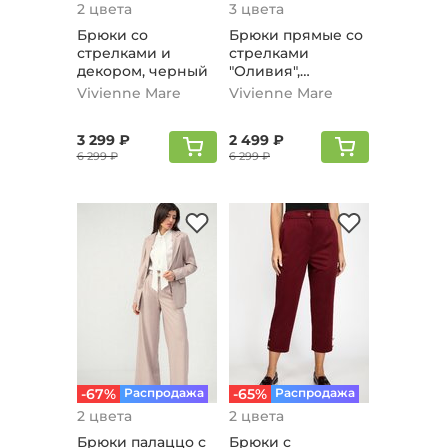
2 цвета
3 цвета
Брюки со
Брюки прямые со
стрелками и
стрелками
декором, черный
"Оливия",
Молочный
Vivienne Mare
Vivienne Mare
3 299 ₽
2 499 ₽
6 299 ₽
6 299 ₽
-67%
Распродажа
-65%
Распродажа
2 цвета
2 цвета
Брюки палаццо с
Брюки с