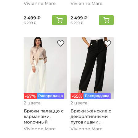
Бежевый
голубой
Vivienne Mare
Vivienne Mare
2 499 ₽
2 499 ₽
6 299 ₽
6 299 ₽
-67%
Распродажа
-65%
Распродажа
2 цвета
2 цвета
Брюки палаццо с
Брюки женские с
карманами,
декоративными
молочный
пуговицами,
черный
Vivienne Mare
Vivienne Mare