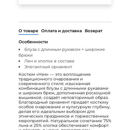
О товаре
Оплата и доставка
Возврат
Особенности
Блуза с длинным рукавом + широкие
брюки
Лен и хлопок в составе
Элегантный орнамент
Костюм «Нея» — это воплощение
традиционного очарования и
современного стиля: изысканная
комбинация блузы с длинными рукавами
и широких брюк, дополненная роскошной
вышивкой, создаёт неповторимый образ.
Благородный орнамент придаёт костюму
особое очарование и культурную глубину,
делая его идеальным выбором для
этнических праздников и торжественных
мероприятий. Натуральное сочетание 75%
льна и 25% хлопка обеспечивает комфорт
и лёгкость в носке, позволяя вам