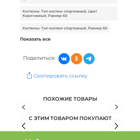
Костюмы: Тип костюм спортивный, Цвет
Коричневый, Размер 60
Костюмы: Тип костюм спортивный, Размер 60
Показать все
Костюмы: Цвет Коричневый, Размер 60, Сезон
Демисезон
Поделиться:
Костюмы: Тип костюм спортивный, Цвет Черный,
Размер 60
Костюмы: Цвет Черный, Размер 60, Сезон
Скопировать ссылку
Демисезон
Женская одежда: Бренд Bianka Modeno
ПОХОЖИЕ ТОВАРЫ
Женская одежда: Бренд Edsel Krause
Женская одежда: Бренд Frida Collection
С ЭТИМ ТОВАРОМ ПОКУПАЮТ