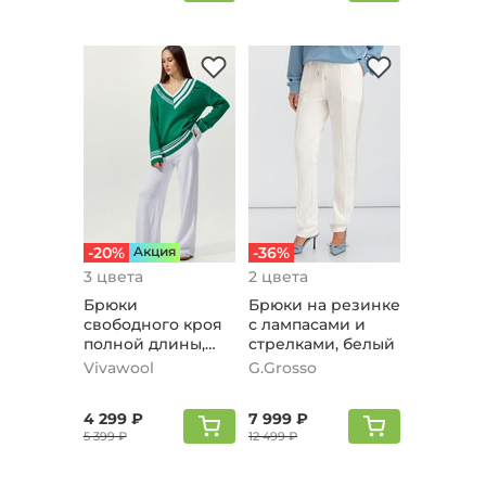
-20%
Aкция
-36%
3 цвета
2 цвета
Брюки
Брюки на резинке
свободного кроя
с лампасами и
полной длины,
стрелками, белый
белый
Vivawool
G.Grosso
4 299 ₽
7 999 ₽
5 399 ₽
12 499 ₽