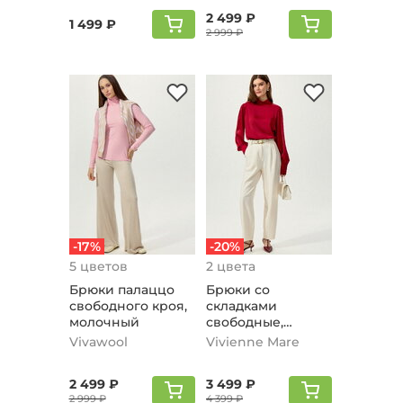
2 499 ₽
1 499 ₽
2 999 ₽
-17%
-20%
5 цветов
2 цвета
Брюки палаццо
Брюки со
свободного кроя,
складками
молочный
свободные,
молочный
Vivawool
Vivienne Mare
2 499 ₽
3 499 ₽
2 999 ₽
4 399 ₽