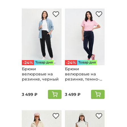
-24%
Товар дня
-24%
Товар дня
Брюки
Брюки
велюpовые на
велюpовые на
резинке, черный
резинке, темно-
синий
3 499 ₽
3 499 ₽