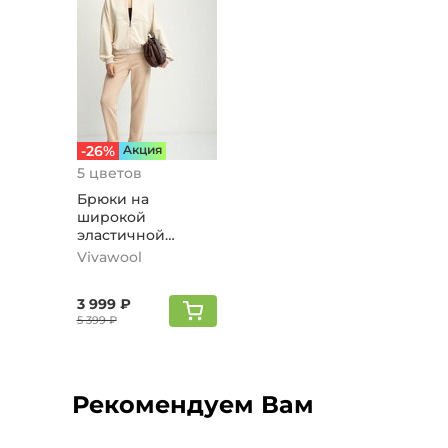
-26%
Aкция
5 цветов
Брюки на
широкой
эластичной
резинке,
Vivawool
жемчужный
3 999 ₽
5 399 ₽
Рекомендуем Вам