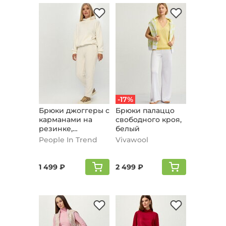
-17%
Брюки джоггеры с
Брюки палаццо
карманами на
свободного кроя,
резинке,
белый
молочный
People In Trend
Vivawool
1 499 ₽
2 499 ₽