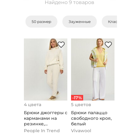
Найдено 9 товаров
50 размер
Зауженные
Классические
-17%
4 цвета
5 цветов
Брюки джоггеры с
Брюки палаццо
карманами на
свободного кроя,
резинке,
белый
молочный
People In Trend
Vivawool