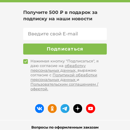
Цвет Белый, Размер 56-58, Тип легинсы
Получите 500 ₽ в подарок за
Цвет Синий, Сезон Лето, Тип кюлоты
подписку на наши новости
Цвет Желтый, Размер 64
Подписаться
Нажимая кнопку "Подписаться", я
даю согласие на
обработку
персональных данных,
выражаю
согласие с
Политикой обработки
персональных данных
и
Пользовательским соглашением /
офертой.
Вопросы по оформленным заказам