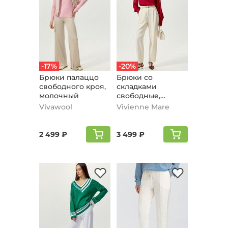
-17%
-20%
Брюки палаццо
Брюки со
свободного кроя,
складками
молочный
свободные,
молочный
Vivawool
Vivienne Mare
2 499 ₽
3 499 ₽