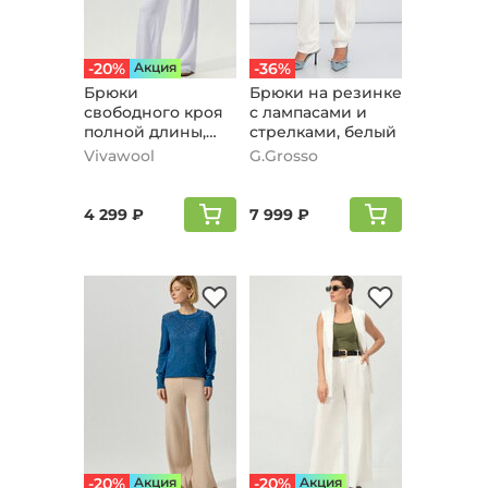
-20%
Aкция
-36%
Брюки
Брюки на резинке
свободного кроя
с лампасами и
полной длины,
стрелками, белый
белый
Vivawool
G.Grosso
4 299 ₽
7 999 ₽
-20%
Aкция
-20%
Aкция