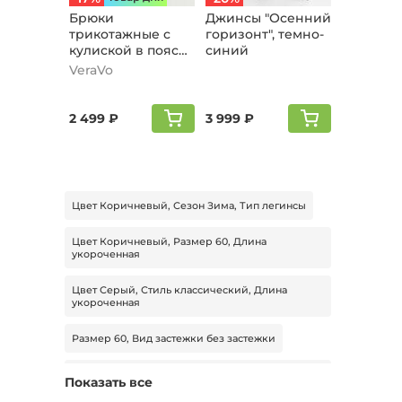
Брюки
Джинсы "Осенний
трикотажные с
горизонт", темно-
кулиской в поясе,
синий
синий
VeraVo
2 499 ₽
3 999 ₽
Цвет Коричневый, Сезон Зима, Тип легинсы
Цвет Коричневый, Размер 60, Длина
укороченная
Цвет Серый, Стиль классический, Длина
укороченная
Размер 60, Вид застежки без застежки
Цвет Фиолетовый, Размер 44, Длина
Показать все
стандартная