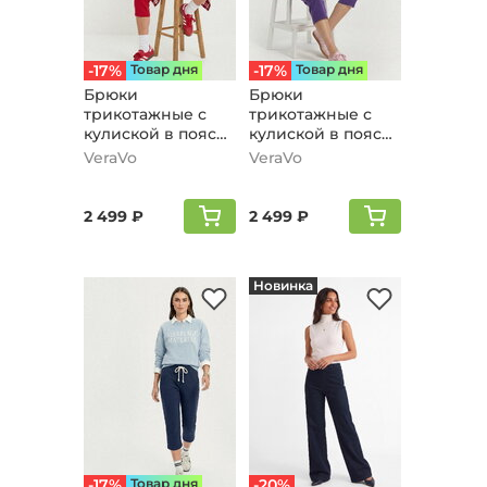
-17%
Товар дня
-17%
Товар дня
Брюки
Брюки
трикотажные с
трикотажные с
кулиской в поясе,
кулиской в поясе,
красный
фиолетовый
VeraVo
VeraVo
2 499 ₽
2 499 ₽
Новинка
-17%
Товар дня
-20%