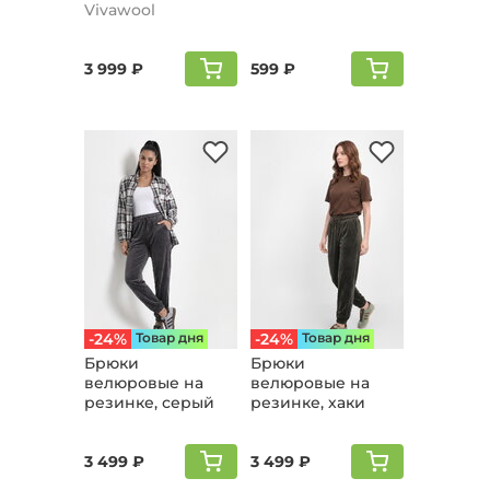
резинке,
Vivawool
жемчужный
3 999 ₽
599 ₽
-24%
Товар дня
-24%
Товар дня
Брюки
Брюки
велюpовые на
велюpовые на
резинке, серый
резинке, хаки
3 499 ₽
3 499 ₽