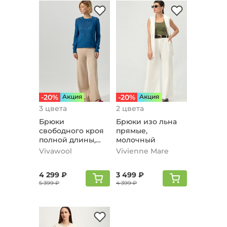
-20%
Aкция
-20%
Aкция
3 цвета
2 цвета
Брюки
Брюки изо льна
свободного кроя
прямые,
полной длины,
молочный
жемчужный
Vivawool
Vivienne Mare
4 299 ₽
3 499 ₽
5 399 ₽
4 399 ₽