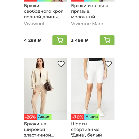
Брюки
Брюки изо льна
свободного кроя
прямые,
полной длины,
молочный
жемчужный
Vivawool
Vivienne Mare
4 299 ₽
3 499 ₽
-26%
Aкция
-70%
Aкция
Брюки на
Шорты
широкой
спортивные
эластичной
"Дана", белый