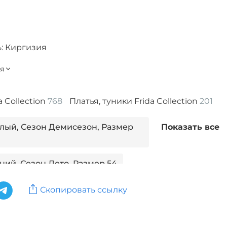
: Киргизия
a Collection
768
Платья, туники Frida Collection
201
елый, Сезон Демисезон, Размер
Показать все
иний, Сезон Лето, Размер 54
еленый, Сезон Демисезон, Размер
Скопировать ссылку
еленый, Размер 62-64