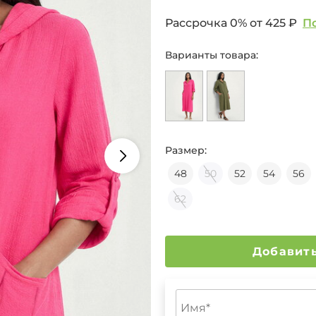
Рассрочка 0% от
425 ₽
П
Варианты товара:
Размер:
48
50
52
54
56
62