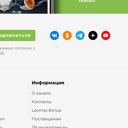
скачать
одписаться
ражаю согласие с
ой.
Информация
О канале
Контакты
Leomax Bonus
ет
Поставщикам
зь
ТВ-провайдерам