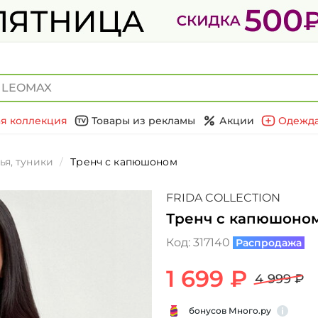
я коллекция
Товары из рекламы
Акции
Одежда
ья, туники
Тренч с капюшонoм
FRIDA COLLECTION
Тренч с капюшонo
Код:
317140
Распродажа
1 699 ₽
4 999 ₽
бонусов Много.ру