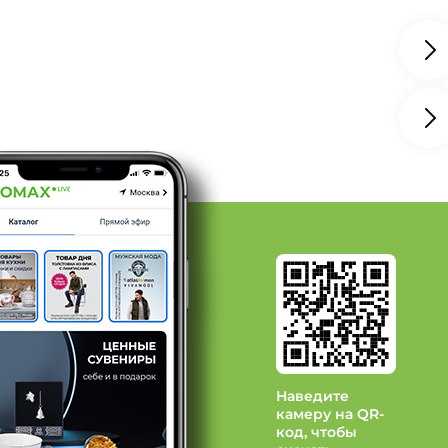
ерный, Сезон Лето, Размер 54
иний, Стиль платье-рубашка
иний, Стиль платье-рубашка,
 Jenavi
д Красная пресня
 Maria Muzio
Наведите
камеру на QR-
код, чтобы