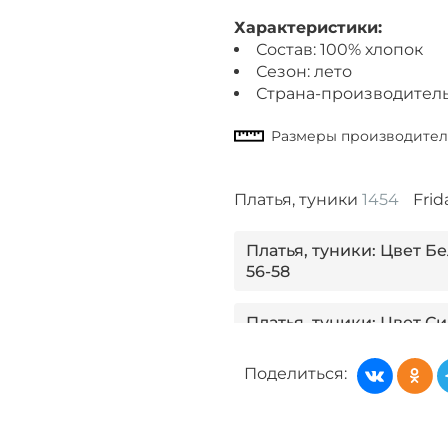
Характеристики:
Состав: 100% хлопок
Сезон: лето
Страна-производитель
Платья, туники
1454
Frid
Платья, туники: Цвет Б
56-58
Платья, туники: Цвет С
Поделиться:
Платья, туники: Цвет З
62-64
Платья, туники: Цвет З